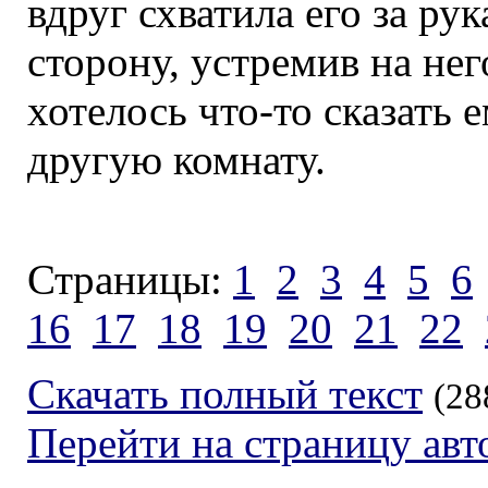
вдруг схватила его за рук
сторону, устремив на не
хотелось что-то сказать е
другую комнату.
Страницы:
1
2
3
4
5
6
16
17
18
19
20
21
22
Скачать полный текст
(28
Перейти на страницу авт