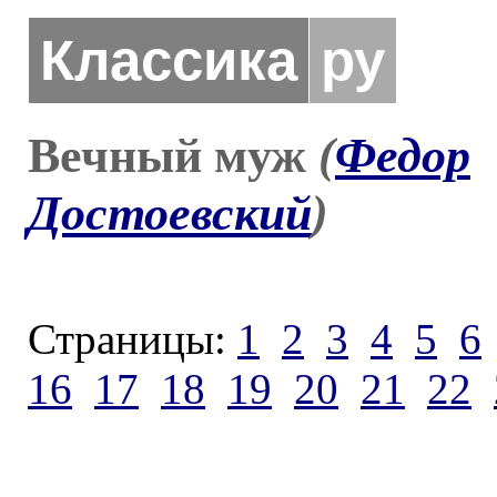
Классика
ру
Вечный муж
(
Федор
Достоевский
)
Страницы:
1
2
3
4
5
6
16
17
18
19
20
21
22