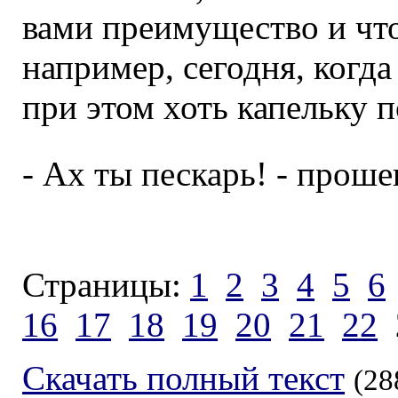
вами преимущество и что
например, сегодня, когда
при этом хоть капельку 
- Ах ты пескарь! - прош
Страницы:
1
2
3
4
5
6
16
17
18
19
20
21
22
Скачать полный текст
(28