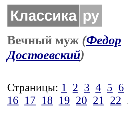
Классика
ру
Вечный муж
(
Федор
Достоевский
)
Страницы:
1
2
3
4
5
6
16
17
18
19
20
21
22