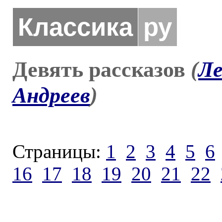
Классика
ру
Девять рассказов
(
Ле
Андреев
)
Страницы:
1
2
3
4
5
6
16
17
18
19
20
21
22