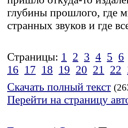
глубины прошлого, где м
странных звуков и где вс
Страницы:
1
2
3
4
5
6
16
17
18
19
20
21
22
Скачать полный текст
(26
Перейти на страницу авт