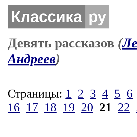
Классика
ру
Девять рассказов
(
Ле
Андреев
)
Страницы:
1
2
3
4
5
6
16
17
18
19
20
21
22