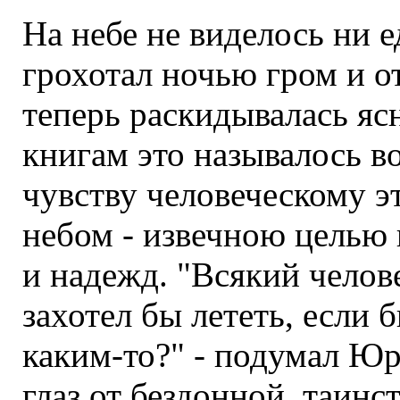
На небе не виделось ни е
грохотал ночью гром и о
теперь раскидывалась ясн
книгам это называлось в
чувству человеческому э
небом - извечною целью 
и надежд. "Всякий челове
захотел бы лететь, если 
каким-то?" - подумал Ю
глаз от бездонной, таин