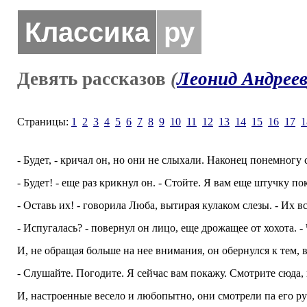
Классика
ру
Девять рассказов
(
Леонид Андрее
Страницы:
1
2
3
4
5
6
7
8
9
10
11
12
13
14
15
16
17
1
- Будет, - кричал он, но они не слыхали. Наконец понемногу 
- Будет! - еще раз крикнул он. - Стойте. Я вам еще штучку по
- Оставь их! - говорила Люба, вытирая кулаком слезы. - Их в
- Испугалась? - повернул он лицо, еще дрожащее от хохота. - 
И, не обращая больше на нее внимания, он обернулся к тем, 
- Слушайте. Погодите. Я сейчас вам покажу. Смотрите сюда, 
И, настроенные весело и любопытно, они смотрели па его ру