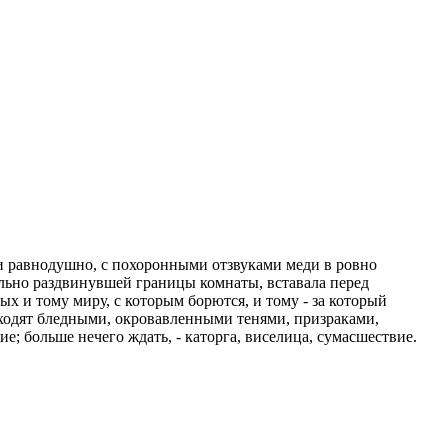
ти равнодушно, с похоронными отзвуками меди в ровно
ельно раздвинувшей границы комнаты, вставала перед
 и тому миру, с которым борются, и тому - за который
оходят бледными, окровавленными тенями, призраками,
е; больше нечего ждать, - каторга, виселица, сумасшествие.