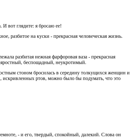
 И вот глядите: я бросаю ее!
ное, разбитое на куски - прекрасная человеческая жизнь.
 лежала разбитая нежная фарфоровая ваза - прекрасная
г, яростный, беспощадный, неукротимый.
радостным стоном бросилась в середину толкущихся женщин и
х, искривленных ртов, можно было бы подумать, что это
мноте, - и его, твердый, спокойный, далекий. Слова он