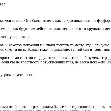
те?
а, моя жизнь. Она была, знаете, как те красивые вазы из фарфора.
 землю, как будто там действительно лежало что-то хрупкое и неж
- топнул он ногой.
гом и хохотом вскочили и начали топтать то место, где невидимо
лк хохот и визг. Только тяжелое дыхание, густой сап и топот но
а яростными глазами и вдруг, точно поняв, точно обезумев, - с 
, если бы не яростность потускневших глаз, не злоба искаженны
 угрюмо смотрел он.
ами особенного страха, каким бывает всегда голос женщины в те