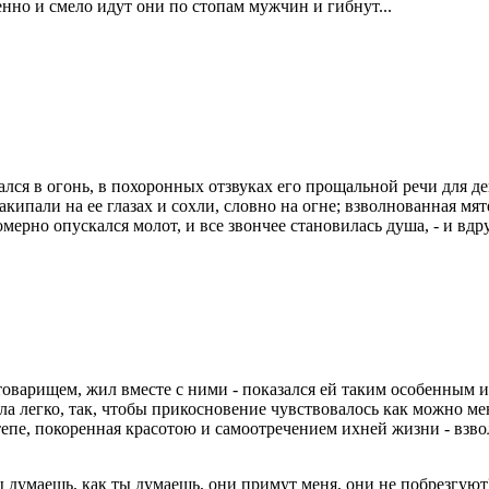
нно и смело идут они по стопам мужчин и гибнут...
ался в огонь, в похоронных отзвуках его прощальной речи для 
кипали на ее глазах и сохли, словно на огне; взволнованная мя
омерно опускался молот, и все звончее становилась душа, - и вд
товарищем, жил вместе с ними - показался ей таким особенным и
а легко, так, чтобы прикосновение чувствовалось как можно ме
епе, покоренная красотою и самоотречением ихней жизни - взвол
 думаешь, как ты думаешь, они примут меня, они не побрезгуют?