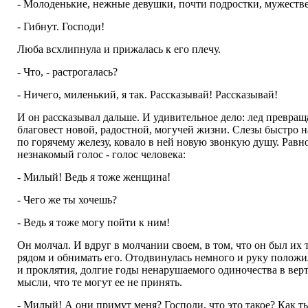
- Молоденькие, нежные девушки, почти подростки, мужестве
- Гибнут. Господи!
Люба всхлипнула и прижалась к его плечу.
- Что, - растрогалась?
- Ничего, миленький, я так. Рассказывай! Рассказывай!
И он рассказывал дальше. И удивительное дело: лед превращ
благовест новой, радостной, могучей жизни. Слезы быстро на
по горячему железу, ковало в ней новую звонкую душу. Равн
незнакомый голос - голос человека:
- Милый! Ведь я тоже женщина!
- Чего же ты хочешь?
- Ведь я тоже могу пойти к ним!
Он молчал. И вдруг в молчании своем, в том, что он был их 
рядом и обнимать его. Отодвинулась немного и руку положил
и проклятия, долгие годы ненарушаемого одиночества в верт
мысли, что те могут ее не принять.
- Милый! А они примут меня? Господи, что это такое? Как ты