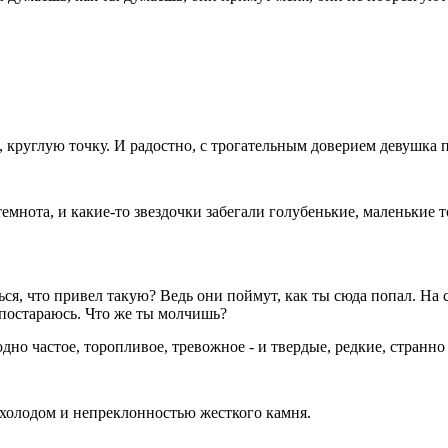
, круглую точку. И радостно, с трогательным доверием девушка 
 темнота, и какие-то звездочки забегали голубенькие, маленькие 
я, что привел такую? Ведь они поймут, как ты сюда попал. На сам
же постараюсь. Что же ты молчишь?
но частое, торопливое, тревожное - и твердые, редкие, странно
 холодом и непреклонностью жесткого камня.