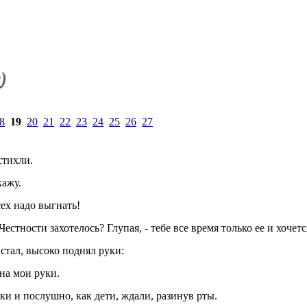
в
)
8
19
20
21
22
23
24
25
26
27
стихли.
кажу.
сех надо выгнать!
Честности захотелось? Глупая, - тебе все время только ее и хочет
встал, высоко поднял руки:
на мои руки.
ки и послушно, как дети, ждали, разинув рты.