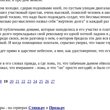
ском холодке, сдирая подошвами иней, по пустым улицам двигала
шел участковый пристав, очень высокий, пожилой человек в шир
дной тоскою, что надо было подождать солдат, что бессмысленно 
лько раз мысленно назвал себя "жертвою долга" и каждый раз 
й публичными домами, которые находились в его участке и плат
он долго перекладывал свой револьвер из одной потной ладони в 
реди своих, вели разговор о нем, о котором бредила эти дни вся
хой. И когда помощники хохотали, серьезно уверял, что такие ге
дет прямо в царствие небесное, а мне, как удостоверение, что ес
де в его словах правда, а где ложь, то, что табачным дымом обво
овал, что вчерашнее - ложь, и что "он" просто негодяй; и было 
8
19
20
21
22
23
24
25
26
27
 - на серверах
Стихи.ру
и
Проза.ру