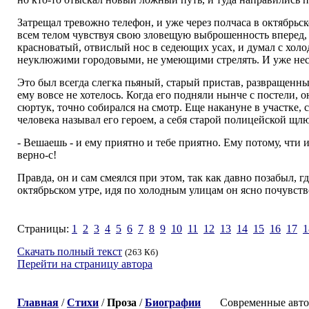
Затрещал тревожно телефон, и уже через полчаса в октябрь
всем телом чувствуя свою зловещую выброшенность вперед, 
красноватый, отвислый нос в седеющих усах, и думал с холо
неуклюжими городовыми, не умеющими стрелять. И уже неско
Это был всегда слегка пьяный, старый пристав, развращенны
ему вовсе не хотелось. Когда его подняли нынче с постели, 
сюртук, точно собирался на смотр. Еще накануне в участке, с
человека называл его героем, а себя старой полицейской щлю
- Вешаешь - и ему приятно и тебе приятно. Ему потому, чти и
верно-с!
Правда, он и сам смеялся при этом, так как давно позабыл, г
октябрьском утре, идя по холодным улицам он ясно почувств
Страницы:
1
2
3
4
5
6
7
8
9
10
11
12
13
14
15
16
17
1
Скачать полный текст
(263 Кб)
Перейти на страницу автора
Главная
/
Стихи
/
Проза
/
Биографии
Современные авторы