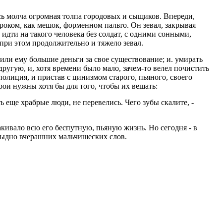
сь молча огромная толпа городовых и сыщиков. Впереди,
оком, как мешок, форменном пальто. Он зевал, закрывая
идти на такого человека без солдат, с одними сонными,
при этом продолжительно и тяжело зевал.
или ему большие деньги за свое существование; и. умирать
другую, и, хотя времени было мало, зачем-то велел почистить
 полиция, и пристав с цинизмом старого, пьяного, своего
рои нужны хотя бы для того, чтобы их вешать:
ть еще храбрые люди, не перевелись. Чего зубы скалите, -
лакивало всю его беспутную, пьяную жизнь. Но сегодня - в
стыдно вчерашних мальчишеских слов.