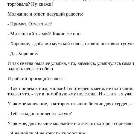
торговала? Ну, скажи!
Молчание и ответ, несущий радость:
- Примут. Отчего же?
- Миленький ты мой! Какие же они...
- Хорошие, - добавил мужской голос, словно поставил тупую
- Да. Хорошие.
И так светла была ее улыбка, что, казалось, улыбнулась сама
радость несла с собою.
И робкий просящий голос:
- Так пойдем к ним, милый! Ты отведешь меня, не постыдишьс
только что, - тут в помойную яму полезешь. И я... и я... я у
Угрюмое молчание, в котором слышно биение двух сердец - од
- Тебе стыдно привести такую?
Угрюмое, длительное молчание и ответ, от которого повеяло
- Я не пойду. Я не хочу быть хорошим.