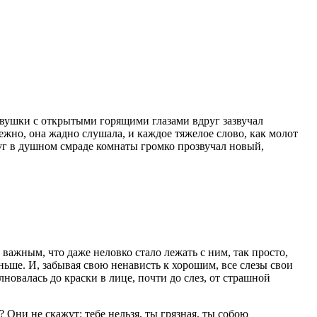
девушки с открытыми горящими глазами вдруг зазвучал
тежно, она жадно слушала, и каждое тяжелое слово, как молот
руг в душном смраде комнаты громко прозвучал новый,
 важным, что даже неловко стало лежать с ним, так просто,
ньше. И, забывая свою ненависть к хорошим, все слезы свои
новалась до краски в лице, почти до слез, от страшной
 Они не скажут: тебе нельзя, ты грязная, ты собою