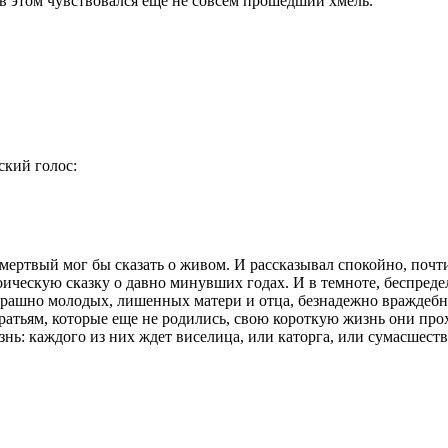
 в этом чувствовался еще не совсем прошедший хмель.
ский голос:
к мертвый мог бы сказать о живом. И рассказывал спокойно, поч
роическую сказку о давно минувших годах. И в темноте, беспред
рашно молодых, лишенных матери и отца, безнадежно враждебных
ратьям, которые еще не родились, свою короткую жизнь они пр
ь: каждого из них ждет виселица, или каторга, или сумасшестви