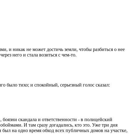
ми, и никак не может достичь земли, чтобы разбиться о нее
ерез него и стала возиться с чем-то.
лго было тихо; и спокойный, серьезный голос сказал:
й, боязни скандала и ответственности - в полицейский
боймами. И там сразу догадались, кто это. Уже три дня
ен был на одно время обход всех публичных домов на участке,