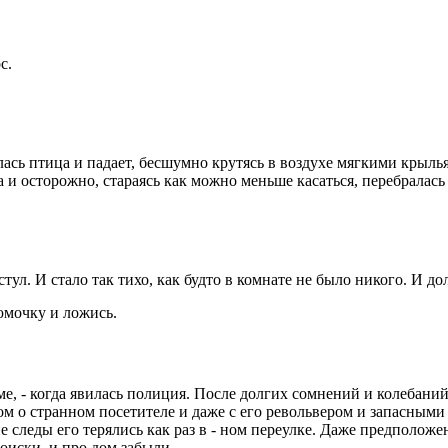
с.
лась птица и падает, бесшумно крутясь в воздухе мягкими крылья
и осторожно, стараясь как можно меньше касаться, перебралась ч
тул. И стало так тихо, как будто в комнате не было никого. И до
рюмочку и ложись.
оме, - когда явилась полиция. После долгих сомнений и колебани
о странном посетителе и даже с его револьвером и запасными о
ие следы его терялись как раз в - ном переулке. Даже предполож
оиски, и про дом забыли.