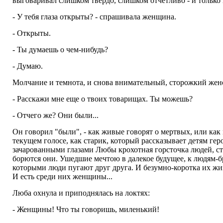
выговаривал слишком твердо, слишком отчетливо - и только
- У тебя глаза открыты? - спрашивала женщина.
- Открыты.
- Ты думаешь о чем-нибудь?
- Думаю.
Молчание и темнота, и снова внимательный, сторожкий жен
- Расскажи мне еще о твоих товарищах. Ты можешь?
- Отчего же? Они были...
Он говорил "были", - как живые говорят о мертвых, или ка
текущем голосе, как старик, который рассказывает детям ге
зачарованными глазами Любы крохотная горсточка людей, ст
борются они. Ушедшие мечтою в далекое будущее, к людям-б
которыми люди пугают друг друга. И безумно-коротка их жизн
И есть среди них женщины...
Люба охнула и приподнялась на локтях:
- Женщины! Что ты говоришь, миленький!