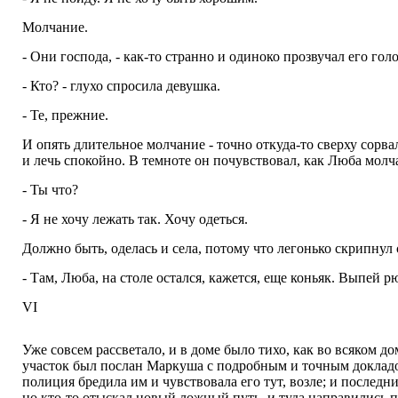
Молчание.
- Они господа, - как-то странно и одиноко прозвучал его голо
- Кто? - глухо спросила девушка.
- Те, прежние.
И опять длительное молчание - точно откуда-то сверху сорва
и лечь спокойно. В темноте он почувствовал, как Люба молча 
- Ты что?
- Я не хочу лежать так. Хочу одеться.
Должно быть, оделась и села, потому что легонько скрипнул с
- Там, Люба, на столе остался, кажется, еще коньяк. Выпей 
VI
Уже совсем рассветало, и в доме было тихо, как во всяком д
участок был послан Маркуша с подробным и точным докладом 
полиция бредила им и чувствовала его тут, возле; и последн
но кто-то отыскал новый ложный путь, и туда направились п