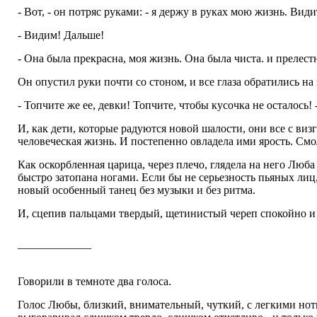
- Вот, - он потряс руками: - я держу в руках мою жизнь. Види
- Видим! Дальше!
- Она была прекрасна, моя жизнь. Она была чиста. и прелестн
Он опустил руки почти со стоном, и все глаза обратились на
- Топчите же ее, девки! Топчите, чтобы кусочка не осталось! 
И, как дети, которые радуются новой шалости, они все с виз
человеческая жизнь. И постепенно овладела ими ярость. Смо
Как оскорбленная царица, через плечо, глядела на него Люб
быстро затопана ногами. Если бы не серьезность пьяных лиц
новый особенный танец без музыки и без ритма.
И, сцепив пальцами твердый, щетинистый череп спокойно и
–––––––––––––
Говорили в темноте два голоса.
Голос Любы, близкий, внимательный, чуткий, с легкими нотк