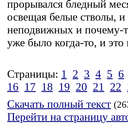
прорывался бледный мес
освещая белые стволы, и
неподвижных и почему-т
уже было когда-то, и это
Страницы:
1
2
3
4
5
6
16
17
18
19
20
21
22
Скачать полный текст
(26
Перейти на страницу авт