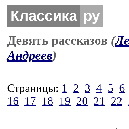
Классика
ру
Девять рассказов
(
Ле
Андреев
)
Страницы:
1
2
3
4
5
6
16
17
18
19
20
21
22