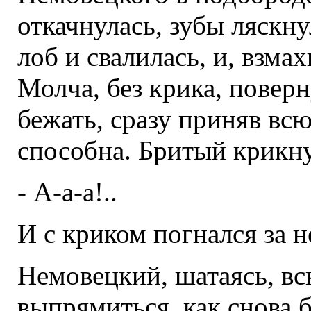
откачнулась, зубы ляскн
лоб и свалилась, и, взма
Молча, без крика, повер
бежать, сразу приняв вс
способна. Бритый крикну
- А-а-а!..
И с криком погнался за н
Немовецкий, шатаясь, вс
выпрямиться, как снова б