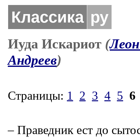
Классика
ру
Иуда Искариот
(
Леон
Андреев
)
Страницы:
1
2
3
4
5
6
– Праведник ест до сытос