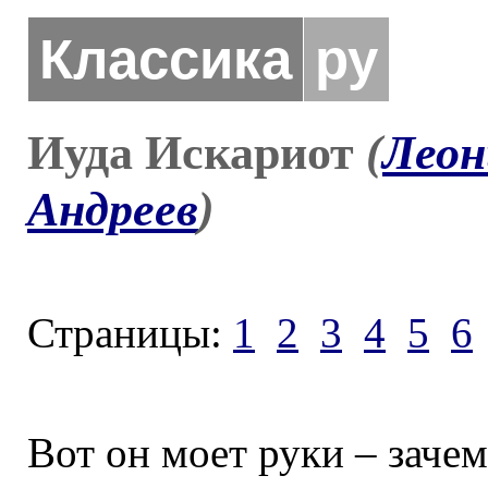
Классика
ру
Иуда Искариот
(
Леон
Андреев
)
Страницы:
1
2
3
4
5
6
Вот он моет руки – зачем