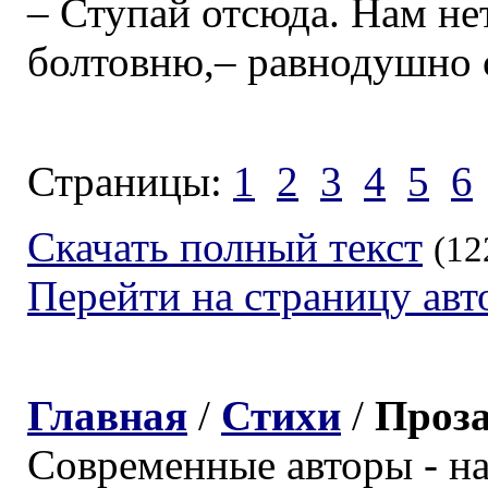
– Ступай отсюда. Нам не
болтовню,– равнодушно 
Страницы:
1
2
3
4
5
6
Скачать полный текст
(12
Перейти на страницу авт
Главная
/
Стихи
/
Проз
Современные авторы - н