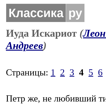
Классика
ру
Иуда Искариот
(
Леон
Андреев
)
Страницы:
1
2
3
4
5
6
Петр же, не любивший ти