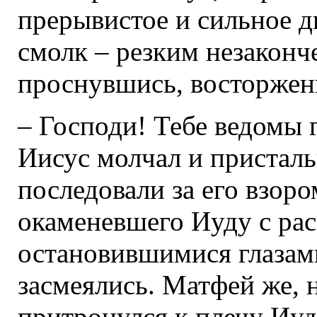
прерывистое и сильное д
смолк – резким незаконч
проснувшись, восторжен
– Господи! Тебе ведомы 
Иисус молчал и пристальн
последовали за его взоро
окаменевшего Иуду с ра
остановившимися глазами.
засмеялись. Матфей же, 
притронулся к плечу Иуд