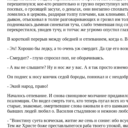
перешепнулся; кое-кто решительно и грузно переступнул зат
посевах, о грозящей засухе, о деньгах, они внезапно спохва
ломились в церковь, раздирая толпу плечами, как клиньями
дьякон, отыскивал в толпе разговаривающих и грозил им тол
поднималась дымная синеватая туча, слабо темневшая под с
перекрестился, увидев тучу, и тотчас же угрюмо опустил глаз
В короткий перерыв между обедней и отпеванием, когда о. В
- Эх! Хорошо бы ледку, а то очень уж смердит. Да где его во
- Смердит? - глухо спросил поп, не оборачиваясь.
- А вы не слышите? Ну и нос же у вас. А я так просто изнемо
Он поднес к носу кончик седой бороды, понюхал и с неодоб
- Экий народ, право!
Началось отпевание. И снова свинцовое молчание придавило
псаломщик. Он видел смерть того, кто теперь пугал всех из
старые, знакомые, омертвевшие слова оживали в его шамкающ
бывших людей любил о. Василия стыдливою и нежною любов
- "Воистину суета всяческая, житие же сень и соние: ибо вс
Тем же Христе боже преставлыпегося раба твоего упокой, як