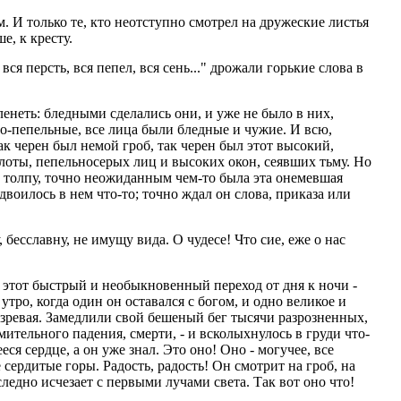
. И только те, кто неотступно смотрел на дружеские листья
е, к кресту.
вся персть, вся пепел, вся сень..." дрожали горькие слова в
енеть: бледными сделались они, и уже не было в них,
о-пепельные, все лица были бледные и чужие. И всю,
к черен был немой гроб, так черен был этот высокий,
олоты, пепельносерых лиц и высоких окон, сеявших тьму. Но
а толпу, точно неожиданным чем-то была эта онемевшая
двоилось в нем что-то; точно ждал он слова, приказа или
есславну, не имущу вида. О чудесе! Что сие, еже о нас
и этот быстрый и необыкновенный переход от дня к ночи -
утро, когда один он оставался с богом, и одно великое и
розревая. Замедлили свой бешеный бег тысячи разрозненных,
тельного падения, смерти, - и всколыхнулось в груди что-
я сердце, а он уже знал. Это оно! Оно - могучее, все
сердитые горы. Радость, радость! Он смотрит на гроб, на
ледно исчезает с первыми лучами света. Так вот оно что!