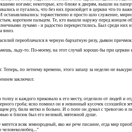
екшими ногами; некоторые, кто ближе к дверям, вышли на паперт
тывались и пугались, что без них произойдет в церкви что-то в
. И останавливались: торжественно и просто шло служение, мирн
стым, коротким пальцем. Те, кто вышли наружу перед концом обе
олнечными лучами - и радостно перекрестились. Был среди них 
а вниз.
асилий переоблачался в черную бархатную ризу, дьякон причмокн
зьмешь, льду-то. По-моему, на этот случай хорошо бы при церкви и
г. Теперь, по летнему времени, этого запаху за неделю не выкур
рением заключил:
 толпу и каждого приковало к его месту, отделило от людей и 
 черного гроба; ясно помнил он в невинный кусочек ссохшейся зе
ем рту, били метко и больно. И о попе он думал с тревогою и п
ью и близок был его великой, мятежной душе.
уе мятется всяк земнородный, яко же рече писание, егда мир прио
о человеколюбец..."