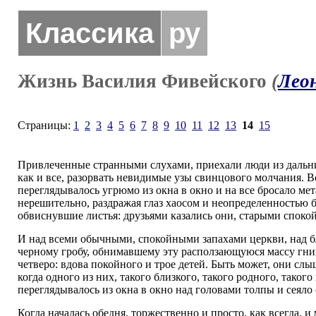
Классика
ру
Жизнь Василия Фивейского
(
Лео
Страницы:
1
2
3
4
5
6
7
8
9
10
11
12
13
14
15
Привлеченные странными слухами, приехали люди из дальних 
как и все, разорвать невидимые узы свинцового молчания. В
переглядывалось угрюмо из окна в окно и на все бросало мет
нерешительно, раздражая глаз хаосом и неопределенностью б
обвиснувшие листья: друзьями казались они, старыми споко
И над всеми обычными, спокойными запахами церкви, над бл
черному гробу, обнимавшему эту расползающуюся массу гнию
четверо: вдова покойного и трое детей. Быть может, они слы
когда одного из них, такого близкого, такого родного, тако
переглядывалось из окна в окно над головами толпы и сеяло
Когда началась обедня, торжественно и просто, как всегда, 