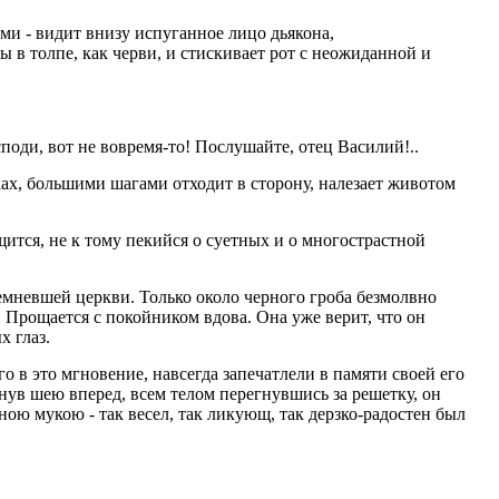
ми - видит внизу испуганное лицо дьякона,
в толпе, как черви, и стискивает рот с неожиданной и
споди, вот не вовремя-то! Послушайте, отец Василий!..
ках, большими шагами отходит в сторону, налезает животом
тщится, не к тому пекийся о суетных и о многострастной
емневшей церкви. Только около черного гроба безмолвно
. Прощается с покойником вдова. Она уже верит, что он
х глаз.
го в это мгновение, навсегда запечатлели в памяти своей его
янув шею вперед, всем телом перегнувшись за решетку, он
рною мукою - так весел, так ликующ, так дерзко-радостен был