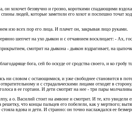
га, он хохочет беззвучно и грозно, короткими спадающими вздоха
пины людей, которые заметили его хохот и поспешно точат ходы 
гнем изо всех пор его лица. И плачет он, закрывая лицо руками.
ерянно шепчет на ухо дьякон и с отчаянием восклицает: - Ах, го
 прикрытием, смотрит на дьякона - дьякон вздрагивает, на цыпоч
лагодаряще бога, сей бо оскуде от сродства своего, и ко гробу 
ясь ни словом с остающимися, и уже свободнее становится в пот
 отвратительному и с страдальческими лицами отходят в сторону
т голоса в ее гортани. И дети смотрят на нее - три пары молчаливы
лпу, а о. Василий стоит на амвоне и смотрит. И те, кто увидели е
 решетку, что концы пальцев его побелели, как у мертвого; выт
 стояла вдова и дети. И странно: он точно наслаждался ее безме