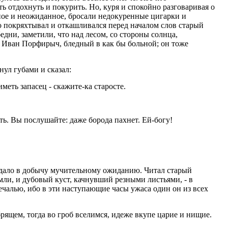
ь отдохнуть и покурить. Но, куря и спокойно разговаривая о
ажное и неожиданное, бросали недокуренные цигарки и
о покряхтывал и откашливался перед началом слов старый
дни, заметили, что над лесом, со стороны солнца,
и Иван Порфирыч, бледный в как бы больной; он тоже
ул губами и сказал:
меть запасец - скажите-ка старосте.
ить. Вы послушайте: даже борода пахнет. Ей-богу!
отдало в добычу мучительному ожиданию. Читал старый
мли, и дубовый куст, качнувший резными листьями, - в
ечалью, ибо в эти наступающие часы ужаса один он из всех
брящем, тогда во гроб вселимся, идеже вкупе царие и нищие.