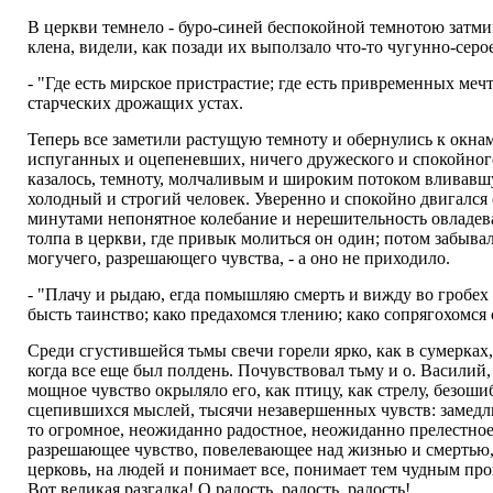
В церкви темнело - буро-синей беспокойной темнотою затмивш
клена, видели, как позади их выползало что-то чугунно-серо
- "Где есть мирское пристрастие; где есть привременных мечта
старческих дрожащих устах.
Теперь все заметили растущую темноту и обернулись к окнам
испуганных и оцепеневших, ничего дружеского и спокойного
казалось, темноту, молчаливым и широким потоком вливавшую
холодный и строгий человек. Уверенно и спокойно двигался 
минутами непонятное колебание и нерешительность овладева
толпа в церкви, где привык молиться он один; потом забывал 
могучего, разрешающего чувства, - а оно не приходило.
- "Плачу и рыдаю, егда помышляю смерть и вижду во гробех 
бысть таинство; како предахомся тлению; како сопрягохомся 
Среди сгустившейся тьмы свечи горели ярко, как в сумерках
когда все еще был полдень. Почувствовал тьму и о. Василий, 
мощное чувство окрыляло его, как птицу, как стрелу, безоши
сцепившихся мыслей, тысячи незавершенных чувств: замедлил
то огромное, неожиданно радостное, неожиданно прелестное. 
разрешающее чувство, повелевающее над жизнью и смертью, п
церковь, на людей и понимает все, понимает тем чудным прон
Вот великая разгадка! О радость, радость, радость!