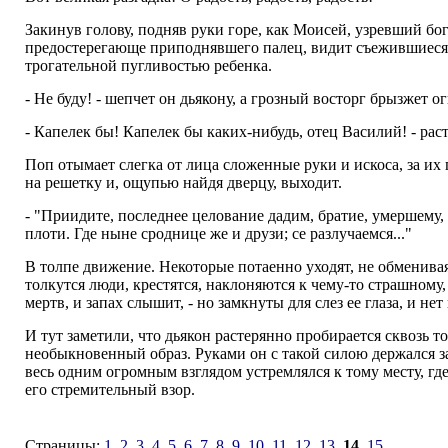
Закинув голову, подняв руки горе, как Моисей, узревший бо
предостерегающе приподнявшего палец, видит съежившиеся с
трогательной пугливостью ребенка.
- Не буду! - шепчет он дьякону, а грозный восторг брызжет о
- Капелек бы! Капелек бы каких-нибудь, отец Василий! - раст
Поп отымает слегка от лица сложенные руки и искоса, за их
на решетку и, ощупью найдя дверцу, выходит.
- "Приидите, последнее целование дадим, братие, умершему, б
плоти. Где ныне сроднице же и друзи; се разлучаемся..."
В толпе движение. Некоторые потаенно уходят, не обменива
толкутся люди, крестятся, наклоняются к чему-то страшному,
мертв, и запах слышит, - но замкнуты для слез ее глаза, и не
И тут заметили, что дьякон растерянно пробирается сквозь то
необыкновенный образ. Руками он с такой силою держался за
весь одним огромным взглядом устремлялся к тому месту, где
его стремительный взор.
Страницы:
1
2
3
4
5
6
7
8
9
10
11
12
13
14
15