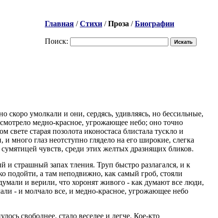
Главная
/
Стихи
/
Проза
/
Биографии
Поиск:
 скоро умолкали и они, сердясь, удивляясь, но бессильные,
 смотрело медно-красное, угрожающее небо; оно точно
ом свете старая позолота иконостаса блистала тускло и
 и много глаз неотступно глядело на его широкие, слегка
 сумятицей чувств, среди этих желтых дразнящих бликов.
 и страшный запах тления. Труп быстро разлагался, и к
 подойти, а там неподвижно, как самый гроб, стояли
 думали и верили, что хоронят живого - как думают все люди,
чали - и молчало все, и медно-красное, угрожающее небо
лось свободнее, стало веселее и легче. Кое-кто