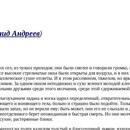
нид Андреев
)
сел, из чужих приходов; они были смелее и говорили громко, но
се высокие стрельчатые окна были открыты для воздуха, и в них
аллические сухие отсветы. И в этом рассеянном, тяжелом, но ярк
ликов. За одним окном неподвижно и сухо зеленел молодой клен,
йными друзьями среди этого молчания, среди этой сдерживаемой
агоуханием ладана и воска царил определенный, отвратительный
щего и воняющего тела, больно и страшно было подойти. Только
шали запах, но не верили ему; быть может, они его не слыхали и
го неотделимого берет неожиданная и быстрая смерть. Но они мол
 сухие, растерянные блики.
и махнул на толпу кадилом толстый и благодушный дьякон, вздохну