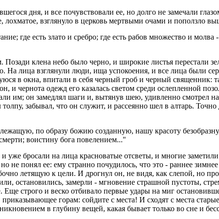
егося дня, и все почувствовали ее, но долго не замечали глазом
е, лохматое, взглянуло в церковь мертвыми очами и поползло выш
ние; где есть злато и сребро; где есть рабов множество и молва - 
. Позади клена небо было черно, и широкие листья перестали зел
. На лица взглянули люди, ища успокоения, и все лица были сер
ся в окна, впитали в себя черный гроб и черный священник: та
он, и чернота одежд его казалась светом среди ослепленной поз
ли им; он замедлял шаги и, вытянув шею, удивленно смотрел н
толпу, забывал, что он служит, и рассеянно шел в алтарь. Точно 
лежащую, по образу божию созданную, нашу красоту безобразну, б
смерти; воистину бога повелением..."
, и уже бросали на лица красноватые отсветы, и многие заметил
но не понял ее: ему странно почудилось, что это - раннее зимнее 
бочно летящую к цели. И дрогнул он, не видя, как слепой, но п
и, остановились, замерли - мгновение страшной пустоты, стреми
Еще строго и веско отбивало первые удары на миг остановившеес
риказывающее горам: сойдите с места! И сходят с места старые 
икновением в глубину вещей, какая бывает только во сне и бесс