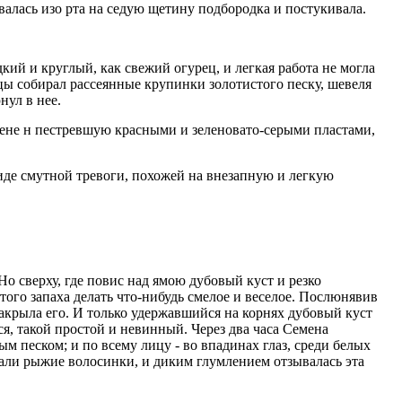
валась изо рта на седую щетину подбородка и постукивала.
кий и круглый, как свежий огурец, и легкая работа не могла
ицы собирал рассеянные крупинки золотистого песку, шевеля
нул в нее.
стене н пестревшую красными и зеленовато-серыми пластами,
виде смутной тревоги, похожей на внезапную и легкую
о сверху, где повис над ямою дубовый куст и резко
того запаха делать что-нибудь смелое и веселое. Послюнявив
и накрыла его. И только удержавшийся на корнях дубовый куст
я, такой простой и невинный. Через два часа Семена
 песком; и по всему лицу - во впадинах глаз, среди белых
ясали рыжие волосинки, и диким глумлением отзывалась эта