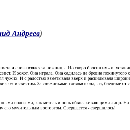
нид Андреев
)
л ответа и снова взялся за ножницы. Но скоро бросил их - и, ус
ст. И хохот. Она играла. Она садилась на бревна покинутого сруб
для чужих. И с радостью взметывала вверх и раскидывала широки
визгом и свистом. За снежинками гонялась она, - и, бледные от
ерными волосами, как метель и ночь обволакивающими лицо. На 
шу его мучительным восторгом. Свершается - свершилось!