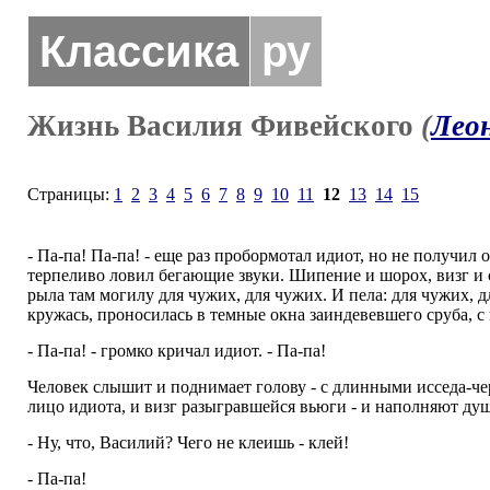
Классика
ру
Жизнь Василия Фивейского
(
Лео
Страницы:
1
2
3
4
5
6
7
8
9
10
11
12
13
14
15
- Па-па! Па-па! - еще раз пробормотал идиот, но не получи
терпеливо ловил бегающие звуки. Шипение и шорох, визг и сви
рыла там могилу для чужих, для чужих. И пела: для чужих, 
кружась, проносилась в темные окна заиндевевшего сруба, с 
- Па-па! - громко кричал идиот. - Па-па!
Человек слышит и поднимает голову - с длинными исседа-ч
лицо идиота, и визг разыгравшейся вьюги - и наполняют ду
- Ну, что, Василий? Чего не клеишь - клей!
- Па-па!