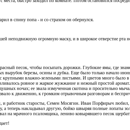
ь с места, быстро заходил по комнате. Потом остановился посреди
рил в спину попа - и со страхом он обернулся.
шей неподвижную огромную маску, и в широкое отверстие рта н
расный песок, чтобы посыпать дорожки. Глубокие ямы, где знаме
тых вырубок березы, осины и дубка. Еще было только начало июн
 крупными влажно-зелеными листьями. И цветов много было в то
ивалось ровное и жаркое жужжание и нежный простой аромат. И
душных ночах; ее звала измученная скотина и просительно мыча
 звало к движению, к громким отрывочным разговорам и беспри
, и работник старосты, Семен Мосягин. Иван Порфирыч любил, ч
гу, а теперь накладывал другую, бойко швыряя полные лопаты зол
ывал на мрачного псаломщика, лениво ковырявшего песок щербаты
дает!