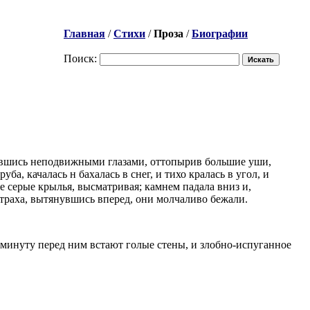
Главная
/
Стихи
/
Проза
/
Биографии
Поиск:
тавившись неподвижными глазами, оттопырив большие уши,
а, качалась н бахалась в снег, и тихо кралась в угол, и
е серые крылья, высматривая; камнем падала вниз и,
 страха, вытянувшись вперед, они молчаливо бежали.
минуту перед ним встают голые стены, и злобно-испуганное