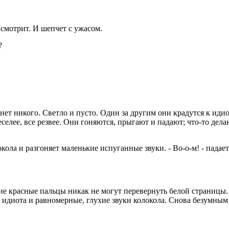
и смотрит. И шепчет с ужасом.
?
нет никого. Светло и пусто. Один за другим они крадутся к идиот
селее, все резвее. Они гоняются, прыгают и падают; что-то дела
окола и разгоняет маленькие испуганные звуки. - Во-о-м! - падае
угие красные пальцы никак не могут перевернуть белой страницы.
а идиота и равномерные, глухие звуки колокола. Снова безумным 