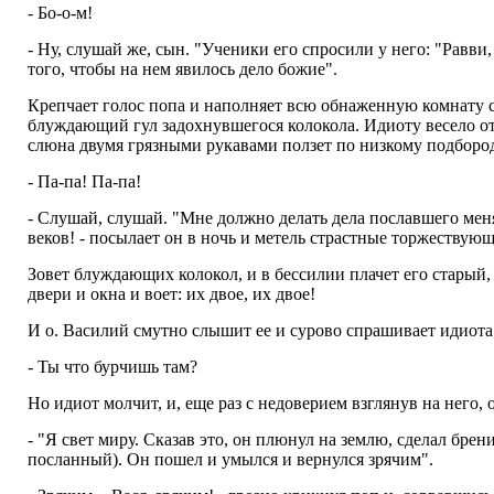
- Бо-о-м!
- Ну, слушай же, сын. "Ученики его спросили у него: "Равви
того, чтобы на нем явилось дело божие".
Крепчает голос попа и наполняет всю обнаженную комнату с
блуждающий гул задохнувшегося колокола. Идиоту весело от 
слюна двумя грязными рукавами ползет по низкому подбород
- Па-па! Па-па!
- Слушай, слушай. "Мне должно делать дела пославшего меня, 
веков! - посылает он в ночь и метель страстные торжествующ
Зовет блуждающих колокол, и в бессилии плачет его старый, н
двери и окна и воет: их двое, их двое!
И о. Василий смутно слышит ее и сурово спрашивает идиота
- Ты что бурчишь там?
Но идиот молчит, и, еще раз с недоверием взглянув на него,
- "Я свет миру. Сказав это, он плюнул на землю, сделал бре
посланный). Он пошел и умылся и вернулся зрячим".