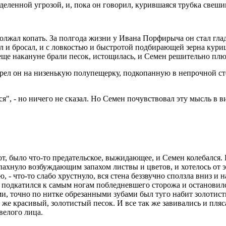
еделенной угрозой, и, пока он говорил, курившаяся трубка свеши
олжал копать. За полгода жизни у Ивана Порфирыча он стал глад
ал и бросал, и с ловкостью и быстротой подбирающей зерна кур
еще накануне брали песок, истощилась, и Семен решительно плю
мотрел он на низенькую полупещерку, подкопанную в непрочной 
я", - но ничего не сказал. Но Семен почувствовал эту мысль в 
, было что-то предательское, выжидающее, и Семен колебался. Н
ахнуло возбуждающим запахом листвы и цветов, и хотелось от э
ею, - что-то слабо хрустнуло, вся стена беззвучно сползла вниз 
 подкатился к самым ногам побледневшего сторожа и остановилс
 точно по нитке обрезанными зубами был туго набит золотистым
 же красивый, золотистый песок. И все так же завивались и пл
велого лица.