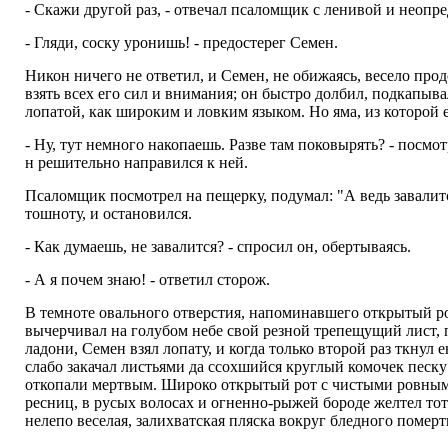
- Скажи другой раз, - отвечал псаломщик с ленивой и неопр
- Гляди, соску уронишь! - предостерег Семен.
Никон ничего не ответил, и Семен, не обижаясь, весело прод
взять всех его сил и внимания; он быстро долбил, подкапыв
лопатой, как широким и ловким языком. Но яма, из которой 
- Ну, тут немного накопаешь. Разве там поковырять? - пос
н решительно направился к ней.
Псаломщик посмотрел на пещерку, подумал: "А ведь завалитс
тошноту, и остановился.
- Как думаешь, не завалится? - спросил он, обертываясь.
- А я почем знаю! - ответил сторож.
В темноте овального отверстия, напоминавшего открытый рот
вычерчивал на голубом небе свой резной трепещущий лист, п
ладони, Семен взял лопату, и когда только второй раз ткнул 
слабо закачал листьями да ссохшийся круглый комочек песку
откопали мертвым. Широко открытый рот с чистыми ровными,
ресниц, в русых волосах и огненно-рыжей бороде желтел тот
нелепо веселая, залихватская пляска вокруг бледного померт