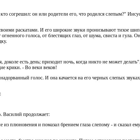
, кто согрешил: он или родители его, что родился слепым?" Иисус
воими раскатами. И его широкие звуки пронизывают тихое шипен
огненного голоса, от блестящих глаз, от шума, свиста и гула. О
ку.
доколе есть день; приходит ночь, когда никто не может делать". -
ие крики. - Во веки веков!
адорванный голос. И она качается на его черных слепых звуках и
:
 о. Василий продолжает:
ние из плюновения и помазал брением глаза слепому - и сказал е