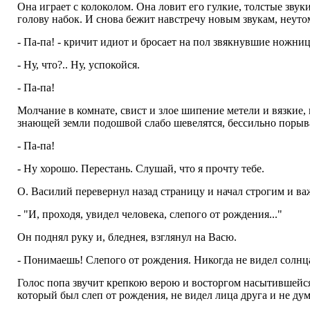
Она играет с колоколом. Она ловит его гулкие, толстые звуки
голову набок. И снова бежит навстречу новым звукам, неутоми
- Па-па! - кричит идиот и бросает на пол звякнувшие ножни
- Ну, что?.. Ну, успокойся.
- Па-па!
Молчание в комнате, свист и злое шипение метели и вязкие,
знающей земли подошвой слабо шевелятся, бессильно порывая
- Па-па!
- Ну хорошо. Перестань. Слушай, что я прочту тебе.
О. Василий перевернул назад страницу и начал строгим и ва
- "И, проходя, увидел человека, слепого от рождения..."
Он поднял руку и, бледнея, взглянул на Васю.
- Понимаешь! Слепого от рождения. Никогда не видел солнца,
Голос попа звучит крепкою верою и восторгом насытившейся 
который был слеп от рождения, не видел лица друга и не дума