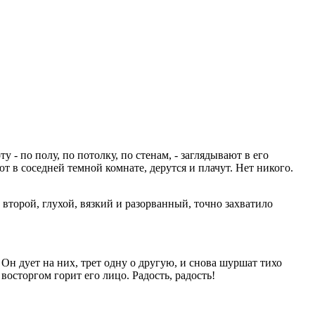
у - по полу, по потолку, по стенам, - заглядывают в его
ют в соседней темной комнате, дерутся и плачут. Нет никого.
т второй, глухой, вязкий и разорванный, точно захватило
 Он дует на них, трет одну о другую, и снова шуршат тихо
восторгом горит его лицо. Радость, радость!