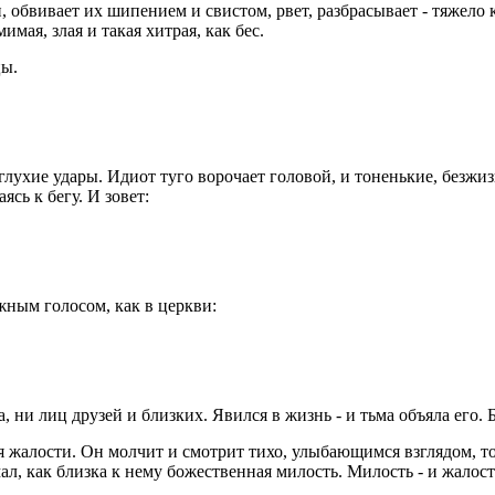
, обвивает их шипением и свистом, рвет, разбрасывает - тяжело 
мая, злая и такая хитрая, как бес.
цы.
 глухие удары. Идиот туго ворочает головой, и тоненькие, безж
сь к бегу. И зовет:
жным голосом, как в церкви:
 ни лиц друзей и близких. Явился в жизнь - и тьма объяла его.
жалости. Он молчит и смотрит тихо, улыбающимся взглядом, точ
л, как близка к нему божественная милость. Милость - и жалость