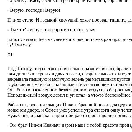
- Зрячим, - Вася, зрячим! - грозно крикнул поп и, сорвавшис
- Верую, господи! Верую!
И тихо стало. И громкий скачущий хохот прорвал тишину, уда
- Ты что? - испуганно спросил он, отступая.
идиот смеялся. Бессмысленный зловещий смех разодрал до у
гу! Гу-гу-гу!"
XI
Под Троицу, под светлый и веселый праздник весны, брали к
находились в верстах в двух от села, среди невысоких и гус
закрывала пышную и могучую зелень разметавшихся кустов с
глубокой выемки с осыпающимися и сползающими стенами вл
Она была в раскаленном безветренном воздухе, в безросных 
Неподвижный воздух давил и угнетал, а что-то беспокойное
Работали двое: псаломщик Никон, бравший песок для церкви
мощеном дворе, и Семен уже успел с утра отвезти одну теле
жужжанья, от запаха и приятной работы; он задорно погляд
- Эх, брат, Никон Иваныч, даром наша с тобой красота пропа