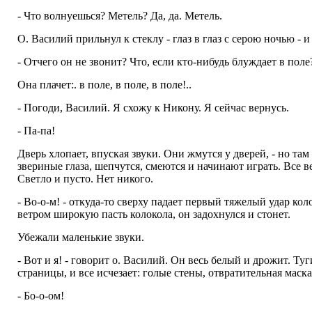
- Что волнуешься? Метель? Да, да. Метель.
О. Василий прильнул к стеклу - глаз в глаз с серою ночью - 
- Отчего он не звонит? Что, если кто-нибудь блуждает в поле
Она плачет:. в поле, в поле, в поле!..
- Погоди, Василий. Я схожу к Никону. Я сейчас вернусь.
- Па-па!
Дверь хлопает, впуская звуки. Они жмутся у дверей, - но там 
звериные глаза, шепчутся, смеются и начинают играть. Все ве
Светло и пусто. Нет никого.
- Во-о-м! - откуда-то сверху падает первый тяжелый удар кол
ветром широкую пасть колокола, он задохнулся и стонет.
Убежали маленькие звуки.
- Вот и я! - говорит о. Василий. Он весь белый и дрожит. Т
страницы, и все исчезает: голые стены, отвратительная маск
- Бо-о-ом!