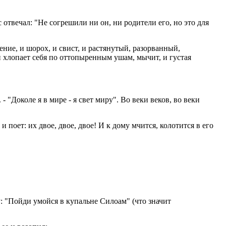
 отвечал: "Не согрешили ни он, ни родители его, но это для
ие, и шорох, и свист, и растянутый, разорванный,
н хлопает себя по оттопыренным ушам, мычит, и густая
 "Доколе я в мире - я свет миру". Во веки веков, во веки
 поет: их двое, двое, двое! И к дому мчится, колотится в его
му: "Пойди умойся в купальне Силоам" (что значит