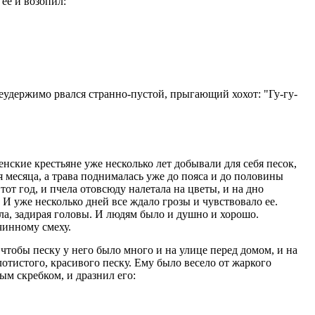
 ее и возопил:
еудержимо рвался странно-пустой, прыгающий хохот: "Гу-гу-
нские крестьяне уже несколько лет добывали для себя песок,
я месяца, а трава поднималась уже до пояса и до половины
т год, и пчела отовсюду налетала на цветы, и на дно
 уже несколько дней все ждало грозы и чувствовало ее.
ла, задирая головы. И людям было и душно и хорошо.
чинному смеху.
тобы песку у него было много и на улице перед домом, и на
отистого, красивого песку. Ему было весело от жаркого
м скребком, и дразнил его: