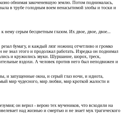
тообразно обнимая закоченевшую землю. Потом поднималась,
, выла в трубе голодным воем ненасытимой злобы и тоски и
 нему серым бесцветным глазом. Их двое, двое, двое...
 резал бумагу, и каждый лязг ножниц отчетливо и громко
н не знал этого и продолжал работать. Изредка он поднимал
ались и кружились звуки. Шуршание, шорох, треск,
лительные вздохи. А человек против него был неподвижен и
ны, и запущенные окна, и серый глаз ночи, и идиота,
имый мир чудесного, мир любви, мир кроткой жалости и
зумия; он верил - верою тех мучеников, что всходили на
повелевает над жизнью и смертью и не знает мук трагического