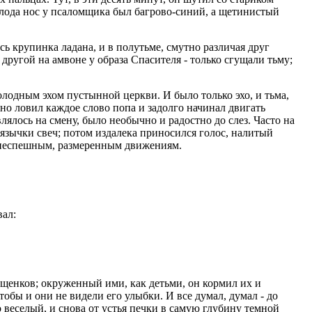
олода нос у псаломщика был багрово-синий, а щетинистый
сь крупинка ладана, и в полутьме, смутно различая друг
 другой на амвоне у образа Спасителя - только сгущали тьму;
лодным эхом пустынной церкви. И было только эхо, и тьма,
жно ловил каждое слово попа и задолго начинал двигать
влялось на смену, было необычно и радостно до слез. Часто на
 язычки свеч; потом издалека приносился голос, налитый
х неспешным, размеренным движениям.
вал:
и щенков; окруженный ими, как детьми, он кормил их и
чтобы и они не видели его улыбки. И все думал, думал - до
 веселый, и снова от устья печки в самую глубину темной