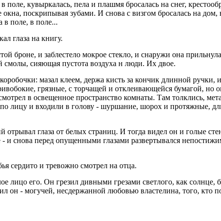
ала в поле, кувыркалась, пела и плашмя бросалась на снег, крес
е окна, поскрипывая зубами. И снова с визгом бросалась на дом
в поле, в поле...
кал глаза на книгу.
 броне, и заблестело мокрое стекло, и снаружи она прильнула к
 смолы, сияющая пустота воздуха н люди. Их двое.
коробочки: мазал клеем, держа кисть за кончик длинной ручки, и
ивобокие, грязные, с торчащей и отклеивающейся бумагой, но о
смотрел в освещенное пространство комнаты. Там толклись, мет
по лицу и входили в голову - шуршание, шорох и протяжные, д
ий отрывал глаза от белых страниц. И тогда видел он и голые сте
е - и снова перед опущенными глазами развертывался непостиж
бья сердито и тревожно смотрел на отца.
е лицо его. Он грезил дивными грезами светлого, как солнце, бе
бил он - могучей, несдержанной любовью властелина, того, кто 