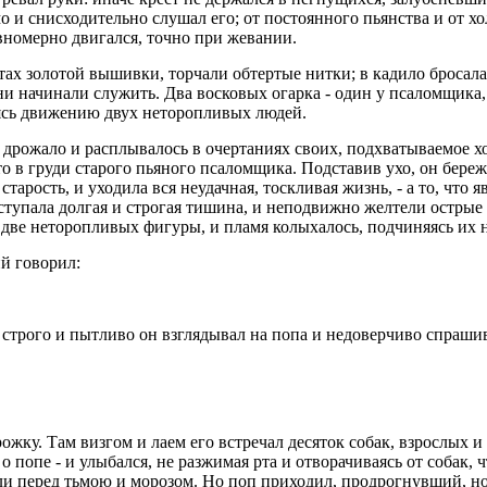
о и снисходительно слушал его; от постоянного пьянства и от х
вномерно двигался, точно при жевании.
стах золотой вышивки, торчали обтертые нитки; в кадило бросала
они начинали служить. Два восковых огарка - один у псаломщика,
яясь движению двух неторопливых людей.
 дрожало и расплывалось в очертаниях своих, подхватываемое хо
то в груди старого пьяного псаломщика. Подставив ухо, он бере
тарость, и уходила вся неудачная, тоскливая жизнь, - а то, что я
аступала долгая и строгая тишина, и неподвижно желтели острые
е две неторопливых фигуры, и пламя колыхалось, подчиняясь и
ий говорил:
 строго и пытливо он взглядывал на попа и недоверчиво спраши
ожку. Там визгом и лаем его встречал десяток собак, взрослых 
 о попе - и улыбался, не разжимая рта и отворачиваясь от собак, 
я ли перед тьмою и морозом. Но поп приходил, продрогнувший, но