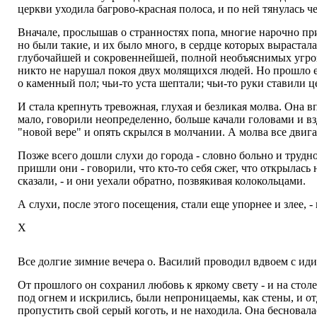
церкви уходила багрово-красная полоса, и по ней тянулась ч
Вначале, прослышав о странностях попа, многие нарочно пр
но были такие, и их было много, в сердце которых вырастал
глубочайшей и сокровеннейшей, полной необъяснимых угроз 
никто не нарушал покоя двух молящихся людей. Но прошло ещ
о каменный пол; чьи-то уста шептали; чьи-то руки ставили ц
И стала крепнуть тревожная, глухая и безликая молва. Она вп
мало, говорили неопределенно, больше качали головами и вз
"новой вере" и опять скрылся в молчании. А молва все двигал
Позже всего дошли слухи до города - словно больно и труд
пришли они - говорили, что кто-то себя сжег, что открылась
сказали, - и они уехали обратно, позвякивая колокольцами.
А слухи, после этого посещения, стали еще упорнее и злее, 
Х
Все долгие зимние вечера о. Василий проводил вдвоем с иди
От прошлого он сохранил любовь к яркому свету - и на стол
под огнем и искрились, были непроницаемы, как стены, и отд
пропустить свой серый коготь, и не находила. Она беснова