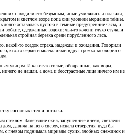
тревших находили его безумным, иные умилялись и плакали,
открытом и светлом взоре попа они уловили мерцание тайны,
 долго оставалась пустою в темные предутренние часы, и
и робкие, сдержанные вздохи; чьи-то колени глухо стучали
оденькая стройная березка среди порубленного леса.
-то, какой-то осадок страха, надежды и ожидания. Говорили
кого, кто-то серый и молчаливый вдруг громко заговорил о
ара.
ным улицам. И какие-то голые, ободранные, как воры,
, ничего не нашли, а дома и бесстрастные лица ничего им не
етку сосновых стен и потолка.
тым стеклом. Замерзшие окна, запушенные инеем, светлели
дом, давила на него сверху, искала отверстия, куда бы
ом, с гневом поднимала мириады сухих, злобных снежинок и