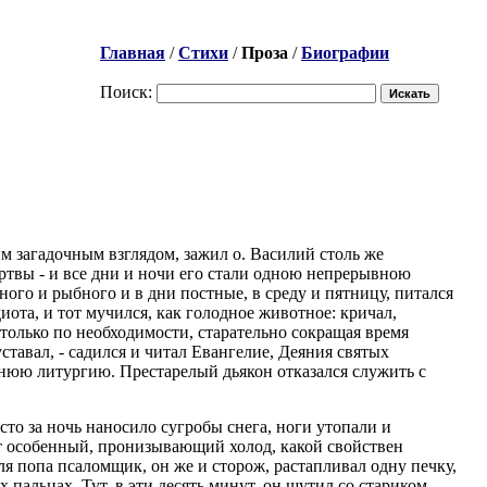
Главная
/
Стихи
/
Проза
/
Биографии
Поиск:
м загадочным взглядом, зажил о. Василий столь же
ртвы - и все дни и ночи его стали одною непрерывною
ого и рыбного и в дни постные, в среду и пятницу, питался
ота, и тот мучился, как голодное животное: кричал,
только по необходимости, старательно сокращая время
тавал, - садился и читал Евангелие, Деяния святых
ннюю литургию. Престарелый дьякон отказался служить с
сто за ночь наносило сугробы снега, ноги утопали и
тот особенный, пронизывающий холод, какой свойствен
 попа псаломщик, он же и сторож, растапливал одну печку,
 пальцах. Тут, в эти десять минут, он шутил со стариком