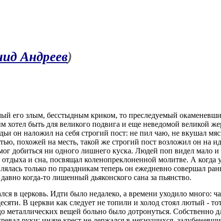
нид Андреев
)
емый его злым, бесстыдным криком, то преследуемый окаменевши
м хотел быть для великого подвига и еще неведомой великой же
и он наложил на себя строгий пост: не пил чаю, не вкушал мясн
ью, похожей на месть, такой же строгий пост возложил он на иди
мог добиться ни одного лишнего куска. Людей поп видел мало и 
 отдыха и сна, посвящал коленопреклоненной молитве. А когда ус
лялась только по праздникам теперь он ежедневно совершал ра
давно когда-то лишенный дьяконского сана за пьянство.
лся в церковь. Идти было недалеко, а времени уходило много: ча
десяти. В церкви как следует не топили и холод стоял лютый - 
 металлических вещей больно было дотронуться. Собственно для
гревал руки: иначе крест не держался в негнущихся, залубеневших