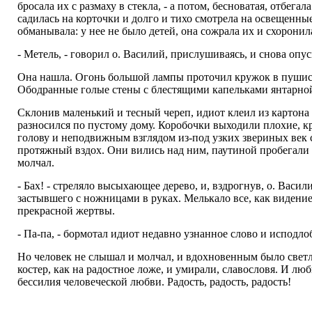
бросала их с размаху в стекла, - а потом, бесноватая, отбег
садилась на корточки и долго и тихо смотрела на освещенны
обманывала: у нее не было детей, она сожрала их и схоронила 
- Метель, - говорил о. Василий, прислушиваясь, и снова опус
Она нашла. Огонь большой лампы проточил кружок в пушистой
Ободранные голые стены с блестящими капельками янтарной
Склонив маленький и тесный череп, идиот клеил из картона 
разносился по пустому дому. Коробочки выходили плохие, кр
голову и неподвижным взглядом из-под узких звериных век 
протяжный вздох. Они вились над ним, паутиной пробегали 
молчал.
- Бах! - стреляло высыхающее дерево, и, вздрогнув, о. Васил
застывшего с ножницами в руках. Мелькало все, как видени
прекрасной жертвы.
- Па-па, - бормотал идиот недавно узнанное слово и исподло
Но человек не слышал и молчал, и вдохновенным было светло
костер, как на радостное ложе, и умирали, славословя. И лю
бессилия человеческой любви. Радость, радость, радость!