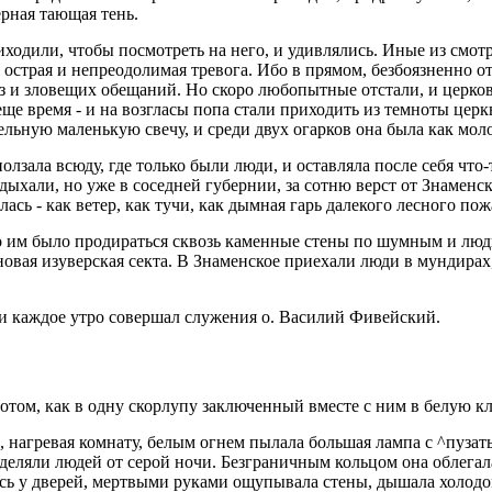
ерная тающая тень.
иходили, чтобы посмотреть на него, и удивлялись. Иные из смо
а острая и непреодолимая тревога. Ибо в прямом, безбоязненно 
и зловещих обещаний. Но скоро любопытные отстали, и церковь
е время - и на возгласы попа стали приходить из темноты церкв
ельную маленькую свечу, и среди двух огарков она была как мол
олзала всюду, где только были люди, и оставляла после себя что
дыхали, но уже в соседней губернии, за сотню верст от Знаменс
ась - как ветер, как тучи, как дымная гарь далекого лесного пож
но им было продираться сквозь каменные стены по шумным и люд
 новая изуверская секта. В Знаменское приехали люди в мундирах
- и каждое утро совершал служения о. Василий Фивейский.
отом, как в одну скорлупу заключенный вместе с ним в белую кл
е, нагревая комнату, белым огнем пылала большая лампа с ^пуза
еляли людей от серой ночи. Безграничным кольцом она облегала 
лась у дверей, мертвыми руками ощупывала стены, дышала холод