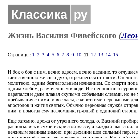
Классика
ру
Жизнь Василия Фивейского
(
Лео
Страницы:
1
2
3
4
5
6
7
8
9
10
11
12
13
14
15
И бок о бок с ним, вечно вдвоем, вечно наедине, то оглуша
таинственною жизнью духа, отрекшегося от плоти. Он чисты
молитвою, одним безглагольным излиянием. Со смерти попадь
одним хлебом, размоченным в воде. И с непонятною суровост
царапался и даже плакал скупыми собачьими слезами, но не 
пребывания с ними, и все часы, с короткими перерывами для
апостолов и жития святых. Обычно церковная служба отправ
ним, и помогал ему псаломщик, грязный и одинокий старик, 
Еще затемно, дрожа от утреннего холода, о. Василий пробира
расползались в сухой искристой массе, и каждый шаг стоил 
нежилым зданиям зимою; при дыхании шел сильный пар, и до
и у открытой дверцы ее, присев на корточки, о. Василий ото