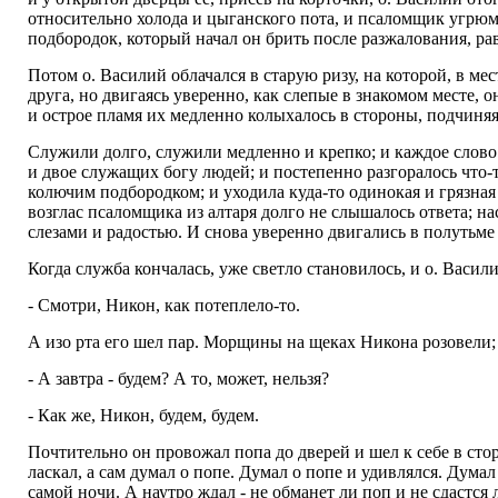
относительно холода и цыганского пота, и псаломщик угрюм
подбородок, который начал он брить после разжалования, ра
Потом о. Василий облачался в старую ризу, на которой, в ме
друга, но двигаясь уверенно, как слепые в знакомом месте, 
и острое пламя их медленно колыхалось в стороны, подчин
Служили долго, служили медленно и крепко; и каждое слово
и двое служащих богу людей; и постепенно разгоралось что-
колючим подбородком; и уходила куда-то одинокая и грязная с
возглас псаломщика из алтаря долго не слышалось ответа; н
слезами и радостью. И снова уверенно двигались в полутьм
Когда служба кончалась, уже светло становилось, и о. Васил
- Смотри, Никон, как потеплело-то.
А изо рта его шел пар. Морщины на щеках Никона розовели;
- А завтра - будем? А то, может, нельзя?
- Как же, Никон, будем, будем.
Почтительно он провожал попа до дверей и шел к себе в стор
ласкал, а сам думал о попе. Думал о попе и удивлялся. Думал
самой ночи. А наутро ждал - не обманет ли поп и не сдастс