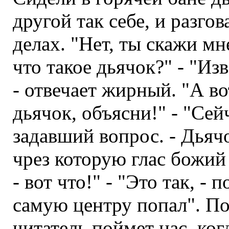
другой так себе, и разго
делах. "Нет, ты скажи мне
что такое дьячок?" - "Из
- отвечает жирный. "А во
дьячок, объясни!" - "Сей
задавший вопрос. - Дьячок
чрез которую глас божий п
- вот что!" - "Это так, -
самую центру попал". По
читатель поймет нас, ког