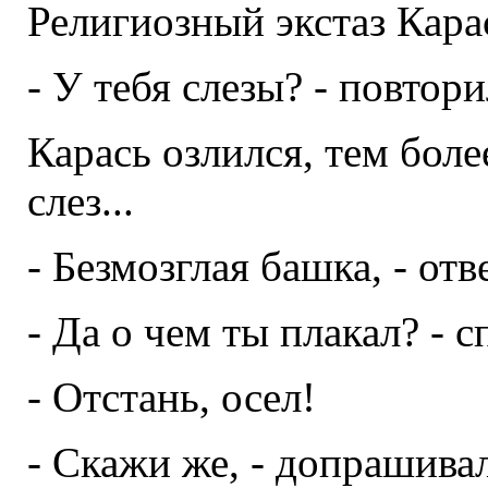
Религиозный экстаз Кара
- У тебя слезы? - повтор
Карась озлился, тем бол
слез...
- Безмозглая башка, - от
- Да о чем ты плакал? - 
- Отстань, осел!
- Скажи же, - допрашива