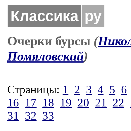
Классика
ру
Очерки бурсы
(
Нико
Помяловский
)
Страницы:
1
2
3
4
5
6
16
17
18
19
20
21
22
31
32
33