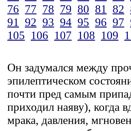
76
77
78
79
80
81
82
91
92
93
94
95
96
97
105
106
107
108
109
1
Он задумался между проч
эпилептическом состояни
почти пред самым припад
приходил наяву), когда в
мрака, давления, мгнове