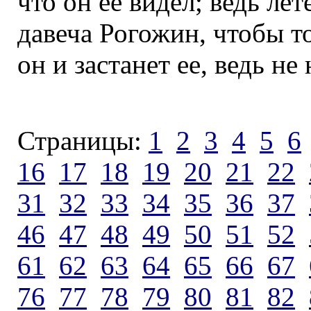
что он ее видел; ведь лет
давеча Рогожин, чтобы т
он и застанет ее, ведь не
Страницы:
1
2
3
4
5
6
16
17
18
19
20
21
22
31
32
33
34
35
36
37
46
47
48
49
50
51
52
61
62
63
64
65
66
67
76
77
78
79
80
81
82