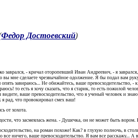
(
Федор Достоевский
)
о заврался, - кричал оторопевший Иван Андреевич, - я заврался, 
то вы мне сделаете чрезвычайное одолжение. Я бы подал вам руку, н
 я опять завираюсь... Не обижайтесь, ваше превосходительство, 
ираюсь! то есть я хочу сказать, что я старик, то есть пожилой чел
вы видите, ваше превосходительство, что я ученый человек и знаю
 я рад, что провокировал смех ваш!
сь от хохота.
адости, что засмеялась жена. - Душечка, он не может быть вором.
осходительство, на роман похоже! Как? в глухую полночь, в сто
 все ничего, ваше превосходительство. Я вам все расскажу... А в