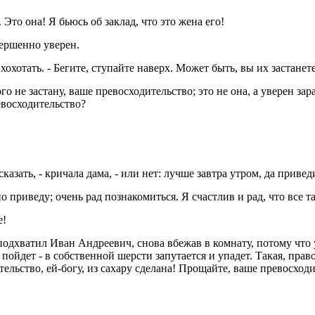
. Это она! Я бьюсь об заклад, что это жена его!
овершенно уверен.
хохотать. - Бегите, ступайте наверх. Может быть, вы их застанете
го не застану, ваше превосходительство; это не она, а уверен зар
ревосходительство?
казать, - кричала дама, - или нет: лучше завтра утром, да привед
 приведу; очень рад познакомиться. Я счастлив и рад, что все т
е!
 подхватил Иван Андреевич, снова вбежав в комнату, потому что
 пойдет - в собственной шерсти запутается и упадет. Такая, прав
ительство, ей-богу, из сахару сделана! Прощайте, ваше превосходи