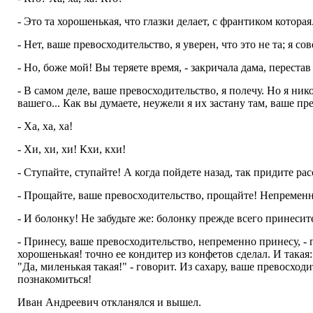
- Это та хорошенькая, что глазки делает, с франтиком которая
- Нет, ваше превосходительство, я уверен, что это не та; я с
- Но, боже мой! Вы теряете время, - закричала дама, перестав 
- В самом деле, ваше превосходительство, я полечу. Но я нико
вашего... Как вы думаете, неужели я их застану там, ваше п
- Ха, ха, ха!
- Хи, хи, хи! Кхи, кхи!
- Ступайте, ступайте! А когда пойдете назад, так придите расс
- Прощайте, ваше превосходительство, прощайте! Непременно
- И болонку! Не забудьте же: болонку прежде всего принесит
- Принесу, ваше превосходительство, непременно принесу, -
хорошенькая! точно ее кондитер из конфетов сделал. И такая:
"Да, миленькая такая!" - говорит. Из сахару, ваше превосход
познакомиться!
Иван Андреевич откланялся и вышел.