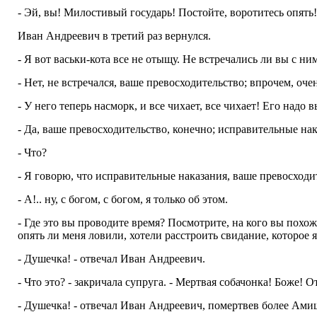
- Эй, вы! Милостивый государь! Постойте, воротитесь опять
Иван Андреевич в третий раз вернулся.
- Я вот васьки-кота все не отыщу. Не встречались ли вы с ни
- Нет, не встречался, ваше превосходительство; впрочем, оче
- У него теперь насморк, и все чихает, все чихает! Его надо в
- Да, ваше превосходительство, конечно; исправительные 
- Что?
- Я говорю, что исправительные наказания, ваше превосход
- А!.. ну, с богом, с богом, я только об этом.
- Где это вы проводите время? Посмотрите, на кого вы похож
опять ли меня ловили, хотели расстроить свидание, которое 
- Душечка! - отвечал Иван Андреевич.
- Что это? - закричала супруга. - Мертвая собачонка! Боже! О
- Душечка! - отвечал Иван Андреевич, помертвев более Амиш