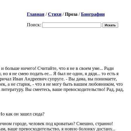
Главная
/
Стихи
/
Проза
/
Биографии
Поиск:
и больше ничего! Считайте, что я не в своем уме... Ради
о я не смею подать ее... Я был не один, я дядя... то есть я
- кричал Иван Андреевич супруге. - Вы дама, вы понимаете,
овек, а не старик, - что я не могу быть вашим любовником, что
 литературу. Вы смеетесь, ваше превосходительство! Рад, рад,
 Но как он зашел сюда?
личном городе, человек под кроватью? Смешно, странно!
ам, ваше превосходительство, я новую болонку достану...