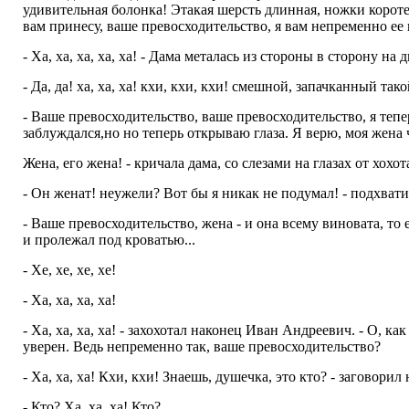
удивительная болонка! Этакая шерсть длинная, ножки короте
вам принесу, ваше превосходительство, я вам непременно ее 
- Ха, ха, ха, ха, ха! - Дама металась из стороны в сторону н
- Да, да! ха, ха, ха! кхи, кхи, кхи! смешной, запачканный тако
- Ваше превосходительство, ваше превосходительство, я тепе
заблуждался,но но теперь открываю глаза. Я верю, моя жена 
Жена, его жена! - кричала дама, со слезами на глазах от хохот
- Он женат! неужели? Вот бы я никак не подумал! - подхвати
- Ваше превосходительство, жена - и она всему виновата, то ес
и пролежал под кроватью...
- Хе, хе, хе, хе!
- Ха, ха, ха, ха!
- Ха, ха, ха, ха! - захохотал наконец Иван Андреевич. - О, 
уверен. Ведь непременно так, ваше превосходительство?
- Ха, ха, ха! Кхи, кхи! Знаешь, душечка, это кто? - заговорил
- Кто? Ха, ха, ха! Кто?