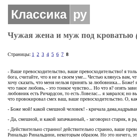
Классика
ру
Чужая жена и муж под кроватью
Страницы:
1
2
3
4
5
6
7
8
- Ваше превосходительство, ваше превосходительство! я тольк
бога, считайте, что я не в своем уме... Честью клянусь вам, ч
хочу сказать, что меня нельзя принять за любовника... Боже!
что такое любовь, - это тонкое чувство... Но что я? опять зав
любовник есть Ричардсон, то есть Ловелас... я заврался; но 
что провокировал смех ваш, ваше превосходительство. О, как
- Боже мой! какой смешной человек! - кричала дама,надрывая
- Да, смешной, и какой запачканный, - заговорил старик, в р
- Действительно странно! действительно странно, ваше прев
Ринальдо Ринальдини, некоторым образом. Но это ничего, это