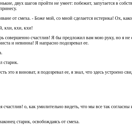
нькие, двух шагов пройти не умеет: побежит, запутается в собс
принесу.
а диване от смеха. - Боже мой, со мной сделается истерика! Ох, ка
й, кхи, кхи, кхи!
рь совершенно счастлив! Я бы предложил вам мою руку, но я не 
чиста и невинна! Я напрасно подозревал ее.
а.
л старик.
ть это я виноват, я подозревал ее, я знал, что здесь устроено св
как я счастлив! о, как умилительно видеть, что мы все так соглас
 наконец старик, освобождаясь от смеха.