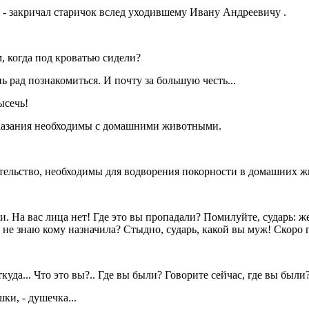
! - закричал старичок вслед уходившему Ивану Андреевичу .
м, когда под кроватью сидели?
нь рад познакомиться. И почту за большую честь...
ысечь!
наказания необходимы с домашними животными.
ительство, необходимы для водворения покорности в домашних 
и. На вас лица нет! Где это вы пропадали? Помилуйте, сударь: ж
я не знаю кому назначила? Стыдно, сударь, какой вы муж! Скоро 
ткуда... Что это вы?.. Где вы были? Говорите сейчас, где вы были?
ки, - душечка...