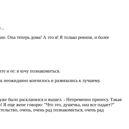
...
ане. Она теперь дома! А это я! Я только ревнив, и более
ите и ее: я хочу познакомиться.
ак неожиданно кончилось и развязались к лучшему.
 уже было раскланялся и вышел. - Непременно принесу. Такая
о! Я еще жене говорю: "Что это, душечка, она все падает?"
тельство, очень, очень рад познакомиться, очень рад