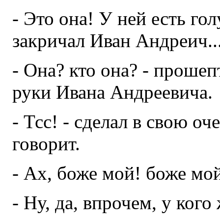
- Это она! У ней есть го
закричал Иван Андреич..
- Она? кто она? - прошеп
руки Ивана Андреевича.
- Тсс! - сделал в свою о
говорит.
- Ах, боже мой! боже мо
- Ну, да, впрочем, у кого