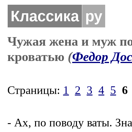
Классика
ру
Чужая жена и муж п
кроватью
(
Федор До
Страницы:
1
2
3
4
5
6
- Ах, по поводу ваты. Зна