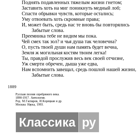
Поднять подавленных тяжелым жизни гнетом;

Заставить хоть на миг поникнуть медный лоб;

Спасти обрывки чувств, которые остались;

Уму отвоевать хоть скромные права;

И, может быть, средь нас те вновь бы повторялись

	Забытые слова.

Преемника тебе не видим мы пока. 

Чей смех так зол? и чья душа так человечна? 

О, пусть твоей души нам память будет вечна, 

Земля ж могильная костям твоим легка! 

Ты, правдой прослужив весь век своей отчизне, 

Уж смерти обречен, дыша уже едва, 

Нам вспомнить завещал, средь пошлой нашей жизни, 

	Забытые слова.
1889
Русская поэзия серебряного века.
1890-1917. Антология.
Ред. М.Гаспаров, И.Корецкая и др.
Москва: Наука, 1993.
Классика
ру