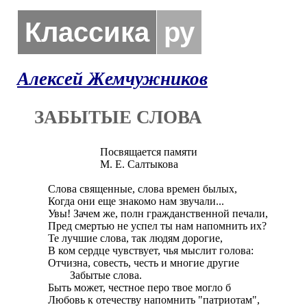
Классика
ру
Алексей Жемчужников
ЗАБЫТЫЕ СЛОВА
                   Посвящается памяти 

                   М. Е. Салтыкова

Слова священные, слова времен былых,

Когда они еще знакомо нам звучали...

Увы! Зачем же, полн гражданственной печали,

Пред смертью не успел ты нам напомнить их?

Те лучшие слова, так людям дорогие,

В ком сердце чувствует, чья мыслит голова:

Отчизна, совесть, честь и многие другие

	Забытые слова. 

Быть может, честное перо твое могло б 

Любовь к отечеству напомнить "патриотам", 
