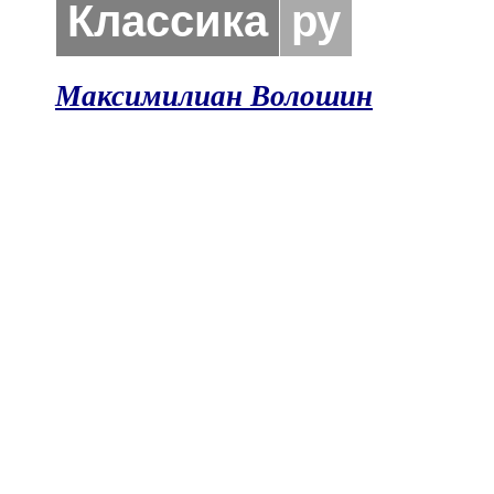
Классика
ру
Максимилиан Волошин