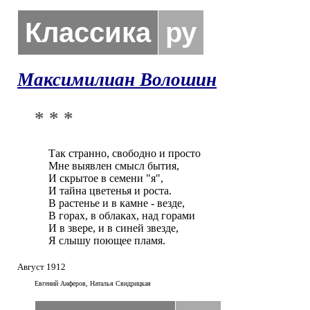
Классика
ру
Максимилиан Волошин
* * *
Так странно, свободно и просто

Мне выявлен смысл бытия, 

И скрытое в семени "я", 

И тайна цветенья и роста.

В растенье и в камне - везде, 

В горах, в облаках, над горами

И в звере, и в синей звезде, 

Я слышу поющее пламя.
Август 1912
Евгений Анферов, Наталья Свидрицкая