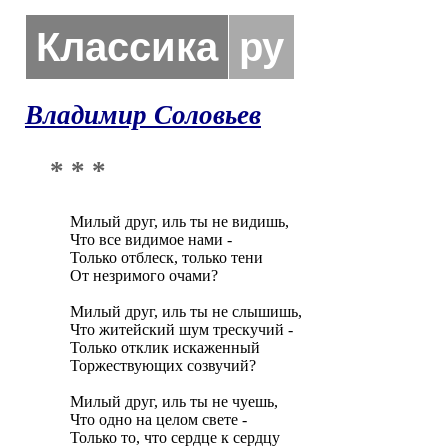
Классика
ру
Владимир Соловьев
* * *
Милый друг, иль ты не видишь,

Что все видимое нами -

Только отблеск, только тени

От незримого очами?

Милый друг, иль ты не слышишь,

Что житейский шум трескучий -

Только отклик искаженный

Торжествующих созвучий?

Милый друг, иль ты не чуешь,

Что одно на целом свете -

Только то, что сердце к сердцу
