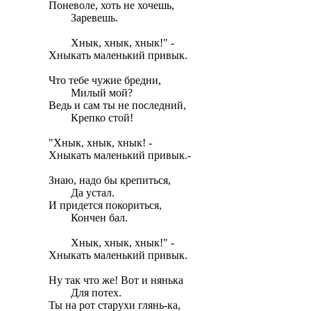
Поневоле, хоть не хочешь,

	Заревешь.

	Хнык, хнык, хнык!" - 

Хныкать маленький привык.

Что тебе чужие бредни,

	Милый мой? 

Ведь и сам ты не последний,

	Крепко стой!

"Хнык, хнык, хнык! - 

Хныкать маленький привык.-

Знаю, надо бы крепиться,

	Да устал. 

И придется покориться,

	Кончен бал.

	Хнык, хнык, хнык!" - 

Хныкать маленький привык.

Ну так что же! Вот и нянька 

	Для потех.

Ты на рот старухи глянь-ка, 
