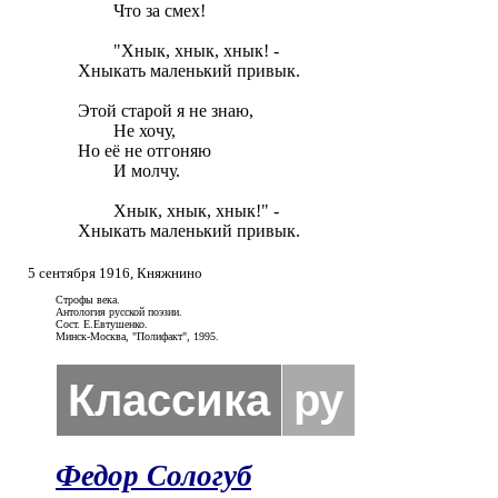
	Что за смех!

	"Хнык, хнык, хнык! - 

Хныкать маленький привык.

Этой старой я не знаю, 

	Не хочу,

Но её не отгоняю 

	И молчу.

	Хнык, хнык, хнык!" - 

Хныкать маленький привык.
5 сентября 1916, Княжнино
Строфы века.
Антология русской поэзии.
Сост. Е.Евтушенко.
Минск-Москва, "Полифакт", 1995.
Классика
ру
Федор Сологуб