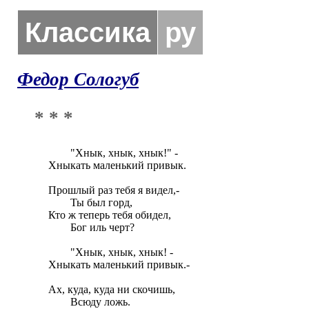
Классика
ру
Федор Сологуб
* * *
	"Хнык, хнык, хнык!" - 

Хныкать маленький привык.

Прошлый раз тебя я видел,-

	Ты был горд, 

Кто ж теперь тебя обидел,

	Бог иль черт?

	"Хнык, хнык, хнык! - 

Хныкать маленький привык.-

Ах, куда, куда ни скочишь,

	Всюду ложь. 
