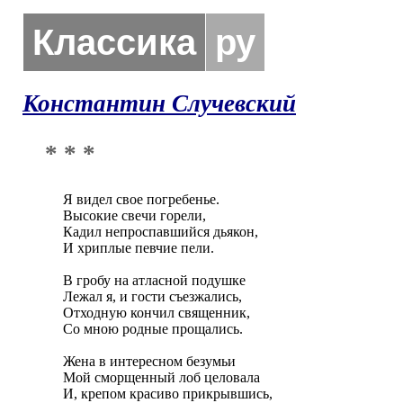
Классика
ру
Константин Случевский
* * *
Я видел свое погребенье. 

Высокие свечи горели, 

Кадил непроспавшийся дьякон, 

И хриплые певчие пели.

В гробу на атласной подушке 

Лежал я, и гости съезжались, 

Отходную кончил священник, 

Со мною родные прощались.

Жена в интересном безумьи 

Мой сморщенный лоб целовала 

И, крепом красиво прикрывшись, 
