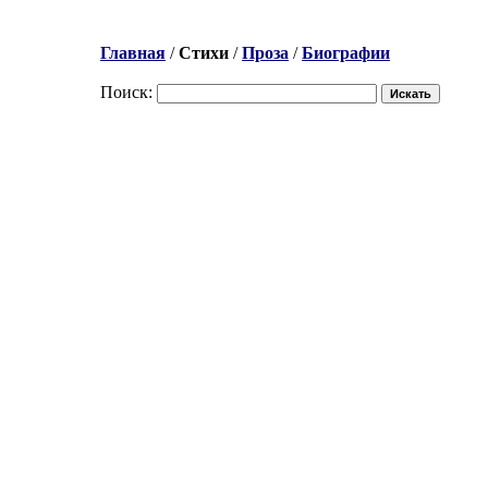
Главная
/
Стихи
/
Проза
/
Биографии
Поиск: