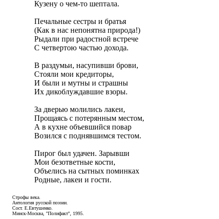
Кузену о чем-то шептала.

Печальные сестры и братья 

(Как в нас непонятна природа!) 

Рыдали при радостной встрече 

С четвертою частью дохода.

В раздумьи, насупивши брови, 

Стояли мои кредиторы, 

И были и мутны и страшны 

Их дикоблуждавшие взоры.

За дверью молились лакеи, 

Прощаясь с потерянным местом, 

А в кухне объевшийся повар 

Возился с поднявшимся тестом.

Пирог был удачен. Зарывши 

Мои безответные кости, 

Объелись на сытных поминках 

Родные, лакеи и гости.
Строфы века.
Антология русской поэзии.
Сост. Е.Евтушенко.
Минск-Москва, "Полифакт", 1995.