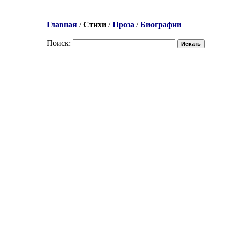
Главная
/
Стихи
/
Проза
/
Биографии
Поиск: