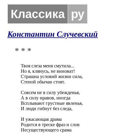
Классика
ру
Константин Случевский
* * *
Твоя слеза меня смутила... 

Но я, клянусь, не виноват! 

Страшна условий жизни сила, 

Стеной обычаи стоят.

Совсем не в силу убежденья, 

А в силу нравов, иногда 

Всплывают грустные явленья, 

И люди гибнут без следа,

И ужасающая драма 

Родится в треске фраз и слов 

Несуществующего срама 
