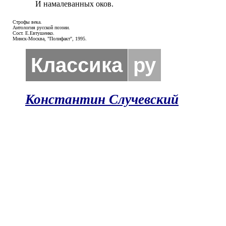
И намалеванных оков.
Строфы века.
Антология русской поэзии.
Сост. Е.Евтушенко.
Минск-Москва, "Полифакт", 1995.
Классика
ру
Константин Случевский