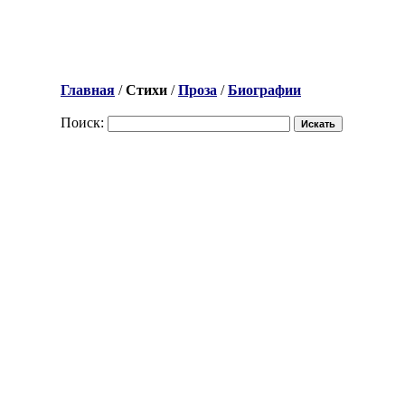
Главная
/
Стихи
/
Проза
/
Биографии
Поиск: