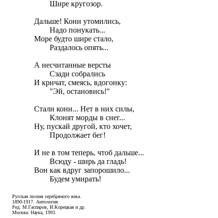
	Шире кругозор.

Дальше! Кони утомились,

	Надо понукать...

Море будто шире стало,

	Раздалось опять...

А несчитанные версты

	Сзади собрались

И кричат, смеясь, вдогонку:

	"Эй, остановись!"

Стали кони... Нет в них силы,

	Клонят морды в снег...

Ну, пускай другой, кто хочет,

	Продолжает бег!

И не в том теперь, чтоб дальше...

	Всюду - ширь да гладь!

Вон как вдруг запорошило...

	Будем умирать!
Русская поэзия серебряного века.
1890-1917. Антология.
Ред. М.Гаспаров, И.Корецкая и др.
Москва: Наука, 1993.