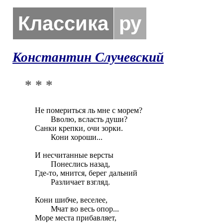
Классика
ру
Константин Случевский
* * *
Не помериться ль мне с морем?

	Вволю, всласть души?

Санки крепки, очи зорки.

	Кони хороши...

И несчитанные версты

	Понеслись назад,

Где-то, мнится, берег дальний

	Различает взгляд.

Кони шибче, веселее,

	Мчат во весь опор...

Море места прибавляет,
