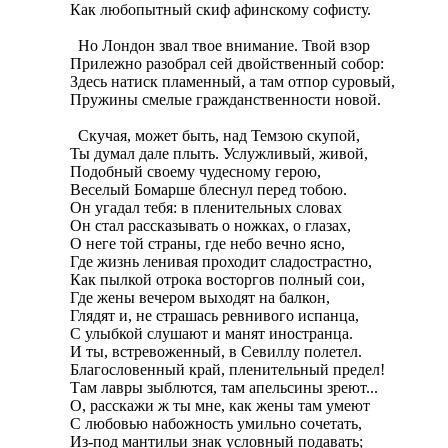
Как любопытный скиф афинскому софисту.

  Но Лондон звал твое внимание. Твой взор

Прилежно разобрал сей двойственный собор:

Здесь натиск пламенный, а там отпор суровый,

Пружины смелые гражданственности новой.

  Скучая, может быть, над Темзою скупой,

Ты думал дале плыть. Услужливый, живой,

Подобный своему чудесному герою,

Веселый Бомарше блеснул перед тобою.

Он угадал тебя: в пленительных словах

Он стал рассказывать о ножках, о глазах,

О неге той страны, где небо вечно ясно,

Где жизнь ленивая проходит сладострастно,

Как пылкой отрока восторгов полный сои,

Где жены вечером выходят на балкон,

Глядят и, не страшась ревнивого испанца,

С улыбкой слушают и манят иностранца.

И ты, встревоженный, в Севиллу полетел.

Благословенный край, пленительный предел!

Там лавры зыблются, там апельсины зреют...

О, расскажи ж ты мне, как жены там умеют

С любовью набожность умильно сочетать,

Из-под мантильи знак условный подавать;
