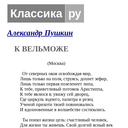
Классика
ру
Александр Пушкин
К ВЕЛЬМОЖЕ
			(Москва)

  От северных оков освобождая мир,

Лишь только на поля, струясь, дохнет зефир,

Лишь только первая позеленеет липа,

К тебе, приветливый потомок Аристиппа,

К тебе явлюся я; увижу сей дворец,

Где циркуль зодчего, палитра и резец

Ученой прихоти твоей повиновались

И вдохновенные в волшебстве состязались.

  Ты понял жизни цель: счастливый человек,

Для жизни ты живешь. Свой долгий ясный век
