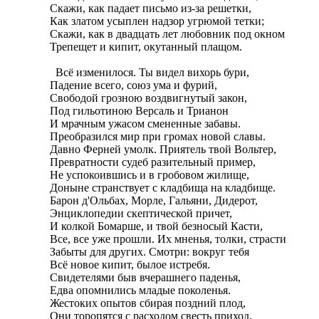
Скажи, как падает письмо из-за решетки,

Как златом усыплен надзор угрюмой тетки;

Скажи, как в двадцать лет любовник под окном

Трепещет и кипит, окутанный плащом.

  Всё изменилося. Ты видел вихорь бури,

Падение всего, союз ума и фурий,

Свободой грозною воздвигнутый закон,

Под гильотиною Версаль и Трианон

И мрачным ужасом смененные забавы.

Преобразился мир при громах новой славы.

Давно Ферней умолк. Приятель твой Вольтер,

Превратности судеб разительный пример,

Не успокоившись и в гробовом жилище,

Доныне странствует с кладбища на кладбище.

Барон д'Ольбах, Морле, Гальяни, Дидерот,

Энциклопедии скептической причет,

И колкой Бомарше, и твой безносый Касти,

Все, все уже прошли. Их мненья, толки, страсти

Забыты для других. Смотри: вокруг тебя

Всё новое кипит, былое истребя.

Свидетелями быв вчерашнего паденья,

Едва опомнились младые поколенья.

Жестоких опытов сбирая поздний плод,

Они торопятся с расходом свесть приход.
