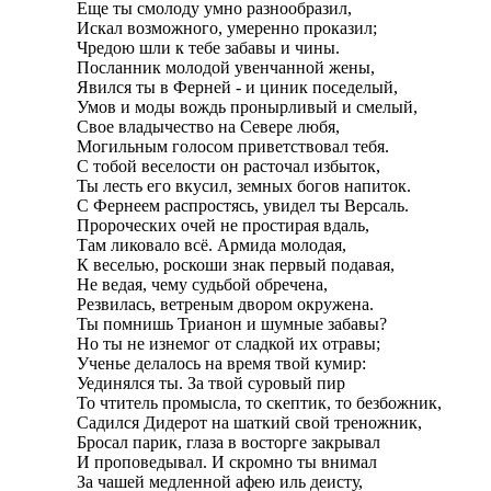
Еще ты смолоду умно разнообразил,

Искал возможного, умеренно проказил;

Чредою шли к тебе забавы и чины.

Посланник молодой увенчанной жены,

Явился ты в Ферней - и циник поседелый,

Умов и моды вождь пронырливый и смелый,

Свое владычество на Севере любя,

Могильным голосом приветствовал тебя.

С тобой веселости он расточал избыток,

Ты лесть его вкусил, земных богов напиток.

С Фернеем распростясь, увидел ты Версаль.

Пророческих очей не простирая вдаль,

Там ликовало всё. Армида молодая,

К веселью, роскоши знак первый подавая,

Не ведая, чему судьбой обречена,

Резвилась, ветреным двором окружена.

Ты помнишь Трианон и шумные забавы?

Но ты не изнемог от сладкой их отравы;

Ученье делалось на время твой кумир:

Уединялся ты. За твой суровый пир

То чтитель промысла, то скептик, то безбожник,

Садился Дидерот на шаткий свой треножник,

Бросал парик, глаза в восторге закрывал

И проповедывал. И скромно ты внимал

За чашей медленной афею иль деисту,
