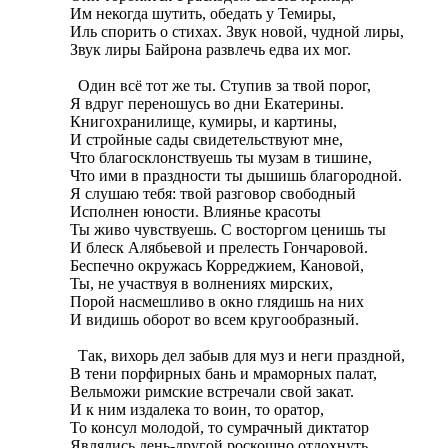
Им некогда шутить, обедать у Темиры,

Иль спорить о стихах. Звук новой, чудной лиры,

Звук лиры Байрона развлечь едва их мог.

  Один всё тот же ты. Ступив за твой порог,

Я вдруг переношусь во дни Екатерины.

Книгохранилище, кумиры, и картины,

И стройные сады свидетельствуют мне,

Что благосклонствуешь ты музам в тишине,

Что ими в праздности ты дышишь благородной.

Я слушаю тебя: твой разговор свободный

Исполнен юности. Влиянье красоты

Ты живо чувствуешь. С восторгом ценишь ты

И блеск Алябьевой и прелесть Гончаровой.

Беспечно окружась Корреджием, Кановой,

Ты, не участвуя в волнениях мирских,

Порой насмешливо в окно глядишь на них

И видишь оборот во всем кругообразный.

  Так, вихорь дел забыв для муз и неги праздной,

В тени порфирных бань и мраморных палат,

Вельможи римские встречали свой закат.

И к ним издалека то воин, то оратор,

То консул молодой, то сумрачный диктатор

Являлись день-другой роскошно отдохнуть,
