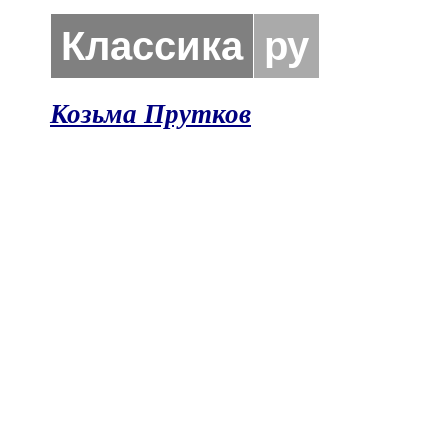
Классика
ру
Козьма Прутков