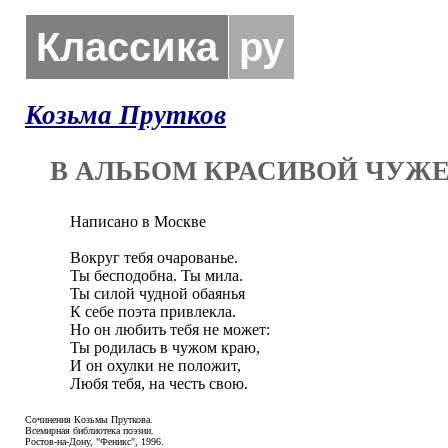
Классика
ру
Козьма Прутков
В АЛЬБОМ КРАСИВОЙ ЧУЖ
Написано в Москве

Вокруг тебя очарованье.

Ты бесподобна. Ты мила.

Ты силой чудной обаянья

К себе поэта привлекла.

Но он любить тебя не может:

Ты родилась в чужом краю,

И он охулки не положит,

Любя тебя, на честь свою.
Сочинения Козьмы Пруткова.
Всемирная библиотека поэзии.
Ростов-на-Дону, "Феникс", 1996.