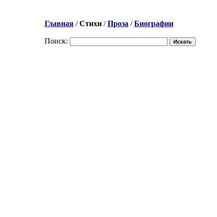
Главная
/
Стихи
/
Проза
/
Биографии
Поиск: