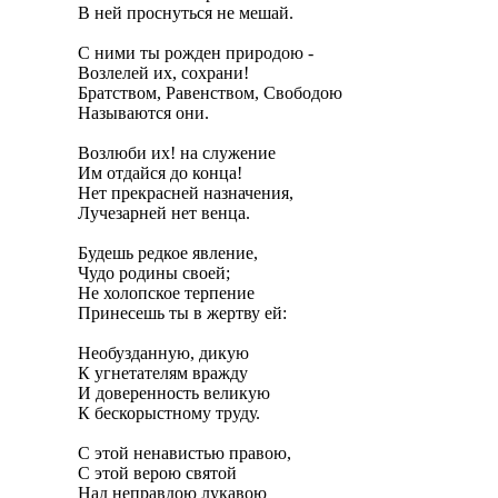
В ней проснуться не мешай.

С ними ты рожден природою -

Возлелей их, сохрани!

Братством, Равенством, Свободою

Называются они.

Возлюби их! на служение

Им отдайся до конца!

Нет прекрасней назначения,

Лучезарней нет венца.

Будешь редкое явление,

Чудо родины своей;

Не холопское терпение

Принесешь ты в жертву ей:

Необузданную, дикую

К угнетателям вражду

И доверенность великую

К бескорыстному труду.

С этой ненавистью правою,

С этой верою святой

Над неправдою лукавою
