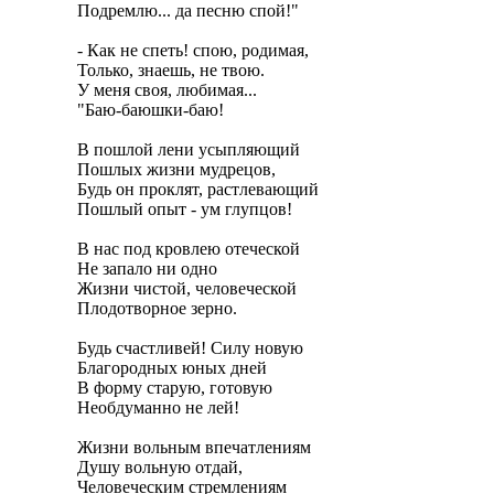
Подремлю... да песню спой!"

- Как не спеть! спою, родимая,

Только, знаешь, не твою.

У меня своя, любимая...

"Баю-баюшки-баю!

В пошлой лени усыпляющий

Пошлых жизни мудрецов,

Будь он проклят, растлевающий

Пошлый опыт - ум глупцов!

В нас под кровлею отеческой

Не запало ни одно

Жизни чистой, человеческой

Плодотворное зерно.

Будь счастливей! Силу новую

Благородных юных дней

В форму старую, готовую

Необдуманно не лей!

Жизни вольным впечатлениям

Душу вольную отдай,

Человеческим стремлениям
