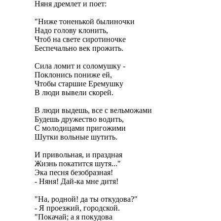
Няня дремлет и поет:

"Ниже тоненькой былиночки

Надо голову клонить,

Чтоб на свете сиротиночке

Беспечально век прожить.

Сила ломит и соломушку -

Поклонись пониже ей,

Чтобы старшие Еремушку

В люди вывели скорей.

В люди выдешь, все с вельможами

Будешь дружество водить,

С молодицами пригожими

Шутки вольные шутить.

И привольная, и праздная

Жизнь покатится шутя..."

Эка песня безобразная!

- Няня! Дай-ка мне дитя!

"На, родной! да ты откудова?"

- Я проезжий, городской.

"Покачай; а я покудова
