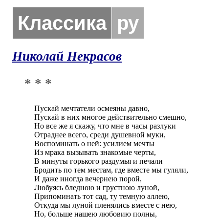
Классика
ру
Николай Некрасов
* * *
Пускай мечтатели осмеяны давно,

Пускай в них многое действительно смешно,

Но все же я скажу, что мне в часы разлуки

Отраднее всего, среди душевной муки,

Воспоминать о ней: усилием мечты

Из мрака вызывать знакомые черты,

В минуты горького раздумья и печали

Бродить по тем местам, где вместе мы гуляли,

И даже иногда вечернею порой,

Любуясь бледною и грустною луной,

Припоминать тот сад, ту темную аллею,

Откуда мы луной пленялись вместе с нею,

Но, больше нашею любовию полны,
