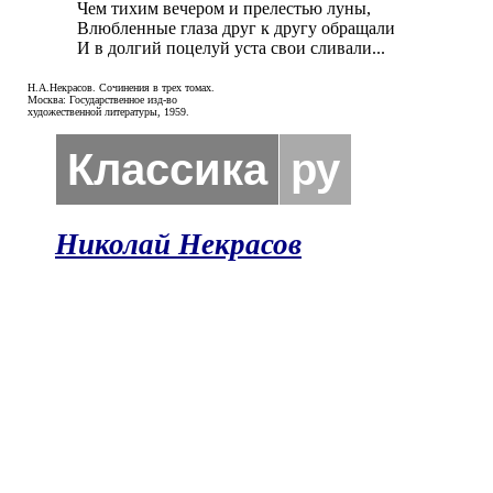
Чем тихим вечером и прелестью луны,

Влюбленные глаза друг к другу обращали

И в долгий поцелуй уста свои сливали...
Н.А.Некрасов. Сочинения в трех томах.
Москва: Государственное изд-во
художественной литературы, 1959.
Классика
ру
Николай Некрасов