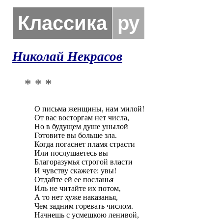
Классика
ру
Николай Некрасов
* * *
О письма женщины, нам милой!

От вас восторгам нет числа,

Но в будущем душе унылой

Готовите вы больше зла.

Когда погаснет пламя страсти

Или послушаетесь вы

Благоразумья строгой власти

И чувству скажете: увы!

Отдайте ей ее посланья

Иль не читайте их потом,

А то нет хуже наказанья,

Чем задним горевать числом.

Начнешь с усмешкою ленивой,
