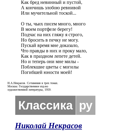
Как бред невинный и пустой,

А кончишь злобою ревнивой

Или мучительной тоской...

О ты, чьих писем много, много

В моем портфеле берегу!

Подчас на них гляжу я строго,

Но бросить в печку не могу.

Пускай время мне доказало,

Что правды в них и проку мало,

Как в праздном лепете детей.

Но и теперь они мне милы -

Поблекшие цветы с могилы

Погибшей юности моей!
Н.А.Некрасов. Сочинения в трех томах.
Москва: Государственное изд-во
художественной литературы, 1959.
Классика
ру
Николай Некрасов