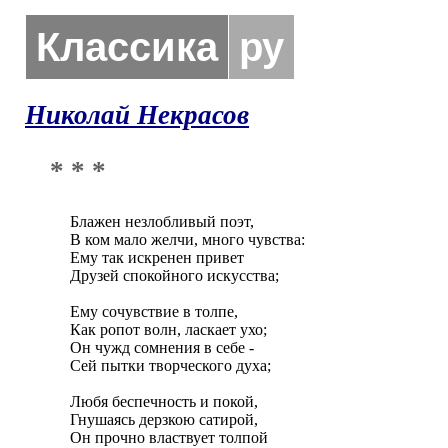
Классика
ру
Николай Некрасов
* * *
Блажен незлобливый поэт,

В ком мало желчи, много чувства:

Ему так искренен привет

Друзей спокойного искусства;

Ему сочувствие в толпе,

Как ропот волн, ласкает ухо;

Он чужд сомнения в себе -

Сей пытки творческого духа;

Любя беспечность и покой,

Гнушаясь дерзкою сатирой,

Он прочно властвует толпой
