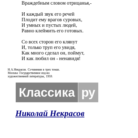
Враждебным словом отрицанья,-

И каждый звук его речей

Плодит ему врагов суровых,

И умных и пустых людей,

Равно клеймить его готовых.

Со всех сторон его клянут

И, только труп его увидя,

Как много сделал он, поймут,

И как любил он - ненавидя!
Н.А.Некрасов. Сочинения в трех томах.
Москва: Государственное изд-во
художественной литературы, 1959.
Классика
ру
Николай Некрасов