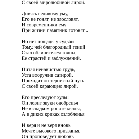
С своей миролюбивой лирой.

Дивясь великому уму,

Его не гонят, не злословят,

И современники ему

При жизни памятник готовят...

Но нет пощады у судьбы

Тому, чей благородный гений

Стал обличителем толпы,

Ее страстей и заблуждений.

Питая ненавистью грудь,

Уста вооружив сатирой,

Проходит он тернистый путь

С своей карающею лирой.

Его преследуют хулы:

Он ловит звуки одобренья

Не в сладком ропоте хвалы,

А в диких криках озлобленья.

И веря и не веря вновь

Мечте высокого призванья,

Он проповедует любовь
