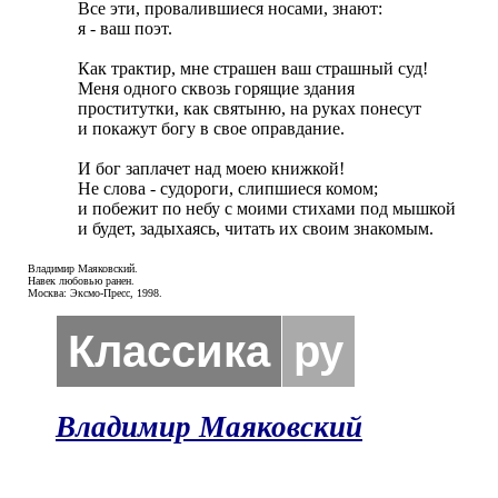
Все эти, провалившиеся носами, знают:

я - ваш поэт.

Как трактир, мне страшен ваш страшный суд! 

Меня одного сквозь горящие здания

проститутки, как святыню, на руках понесут

и покажут богу в свое оправдание.

И бог заплачет над моею книжкой! 

Не слова - судороги, слипшиеся комом;

и побежит по небу с моими стихами под мышкой

и будет, задыхаясь, читать их своим знакомым.
Владимир Маяковский.
Навек любовью ранен.
Москва: Эксмо-Пресс, 1998.
Классика
ру
Владимир Маяковский