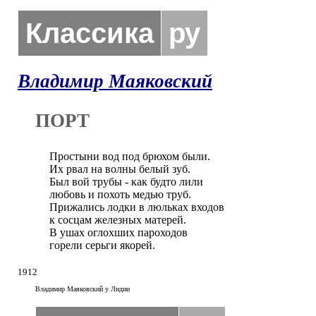
Классика
ру
Владимир Маяковский
ПОРТ
Простыни вод под брюхом были.

Их рвал на волны белый зуб.

Был вой трубы - как будто лили

любовь и похоть медью труб.

Прижались лодки в люльках входов

к сосцам железных матерей.

В ушах оглохших пароходов

горели серьги якорей.
1912
Владимир Маяковский у Лидии