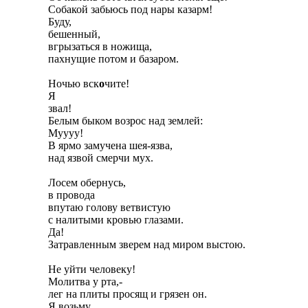
Собакой забьюсь под нары казарм!

Буду,

бешенный,

вгрызаться в ножища,

пахнущие потом и базаром.

Ночью вск
о
чите!

Я

звал!

Белым быком возрос над землей:

Муууу!

В ярмо замучена шея-язва,

над язвой смерчи мух.

Лосем обернусь,

в провода

впутаю голову ветвистую

с налитыми кровью глазами.

Да!

Затравленным зверем над миром выстою.

Не уйти человеку!

Молитва у рта,-

лег на плиты просящ и грязен он.

Я возьму
