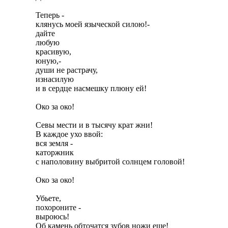
Теперь -

клянусь моей языческой силою!-

дайте

любую

красивую,

юную,-

души не растрачу,

изнасилую

и в сердце насмешку плюну ей!

Око за око!

Севы мести и в тысячу крат жни!

В каждое ухо ввой:

вся земля -

каторжник

с наполовину выбритой солнцем головой!

Око за око!

Убьете,

похороните -

выроюсь!

Об камень обточатся зубов ножи еще!
