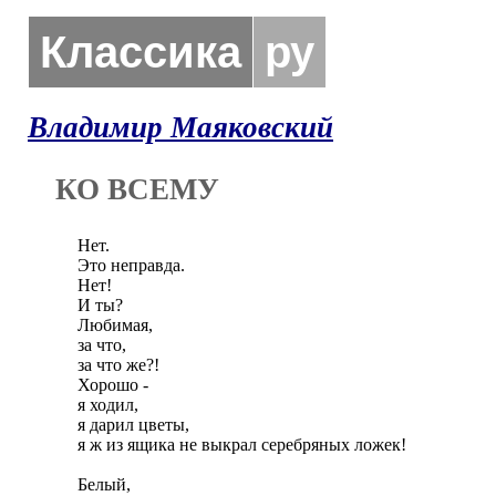
Классика
ру
Владимир Маяковский
КО ВСЕМУ
Нет.

Это неправда.

Нет!

И ты?

Любимая,

за что,

за что же?!

Хорошо -

я ходил,

я дарил цветы,

я ж из ящика не выкрал серебряных ложек!

Белый,
