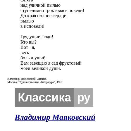
над уличной пылью

ступенями строк ввысь поведи!

До края полное сердце

вылью

в исповеди!

Грядущие люди!

Кто вы?

Вот - я,

весь

боль и ушиб.

Вам завещаю я сад фруктовый

моей великой души.
Владимир Маяковский. Лирика.
Москва, "Художественная Литература", 1967.
Классика
ру
Владимир Маяковский