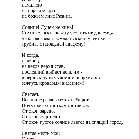
намалюю

на царские врата

на божьем лике Разина.

Солнце! Лучей не кинь!

Сохните, реки, жажду утолить не дав ему,-

чтоб тысячами рождались мои ученики

трубить с площадей анафему!

И когда,

наконец,

на веков верхи став,

последний выйдет день им,-

в черных душах убийц и анархистов

зажгусь кровавым видением!

Светает.

Все шире разверзается неба рот.

Ночь пьет за глотком глоток он.

От окон зарево.

От окон жар течет.

От окон густое солнце льется на спящий город.

Святая месть моя!

Опять
