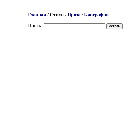
Главная
/
Стихи
/
Проза
/
Биографии
Поиск: