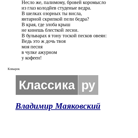
Несло же, палимому, бровей коромысло

из глаз колодйев студеные ведра.

В шелках озорных ты висла,

янтарной скрипкой пели бедра?

В края, где злоба крыш

не кинешь блесткой лесни.

В бульварах я тону тоской песков овеян:

Ведь это ж дочь твоя

моя песня

в чулке ажурном

у кофеен!
Ковырок
Классика
ру
Владимир Маяковский