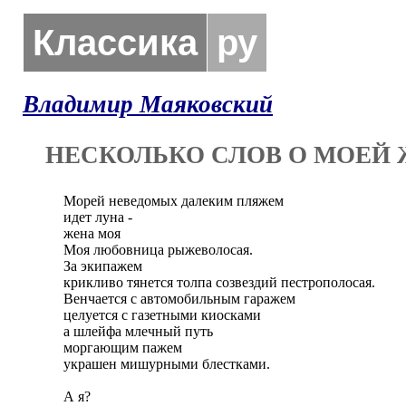
Классика
ру
Владимир Маяковский
НЕСКОЛЬКО СЛОВ О МОЕЙ
Морей неведомых далеким пляжем

идет луна -

жена моя

Моя любовница рыжеволосая.

За экипажем

крикливо тянется толпа созвездий пестрополосая.

Венчается с автомобильным гаражем

целуется с газетными киосками

а шлейфа млечный путь

моргающим пажем

украшен мишурными блестками.

А я?
