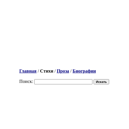
Главная
/
Стихи
/
Проза
/
Биографии
Поиск: