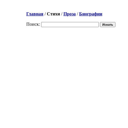
Главная
/
Стихи
/
Проза
/
Биографии
Поиск: