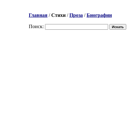
Главная
/
Стихи
/
Проза
/
Биографии
Поиск: