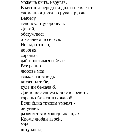
можешь быть, изругав.

В мутной передней долго не влезет

сломанная дрожью рука в рукав.

Выбегу,

тело в улицу брошу я.

Дикий,

обезумлюсь,

отчаяньем иссечась.

Не надо этого,

дорогая,

хорошая,

дай простимся сейчас.

Все равно

любовь моя -

тяжкая гиря ведь -

висит на тебе,

куда ни бежала б.

Дай в последнем крике выреветь

горечь обиженных жалоб.

Если быка трудом ум
о
рят -

он уйдет,

разляжется в холодных водах.

Кроме любви твоей,

мне

нету моря,
