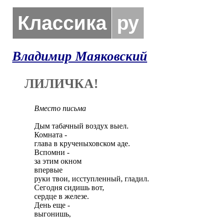
Классика
ру
Владимир Маяковский
ЛИЛИЧКА!
Вместо письма
Дым табачный воздух выел.

Комната -

глава в крученыховском аде.

Вспомни -

за этим окном

впервые

руки твои, исступленный, гладил.

Сегодня сидишь вот,

сердце в железе.

День еще -

выгонишь,
