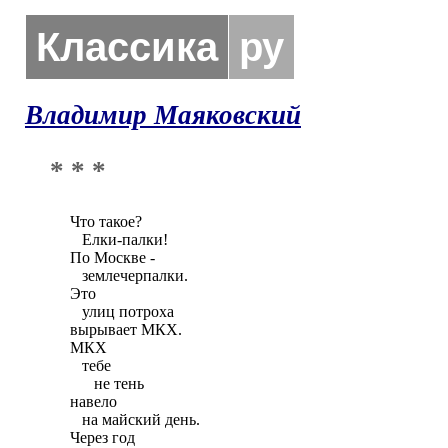
Классика
ру
Владимир Маяковский
* * *
Что такое?

   Елки-палки!

По Москве -

   землечерпалки.

Это

   улиц потроха

вырывает МКХ.

МКХ

   тебе

      не тень

навело

   на майский день.

Через год
