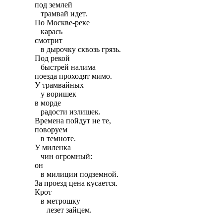
под землей

   трамвай идет.

По Москве-реке

   карась

смотрит

   в дырочку сквозь грязь.

Под рекой

   быстрей налима

поезда проходят мимо.

У трамвайных

   у воришек

в морде

   радости излишек.

Времена пойдут не те,

поворуем

   в темноте.

У миленка

   чин огромный:

он

   в милиции подземной.

За проезд цена кусается.

Крот

   в метрошку

      лезет зайцем.