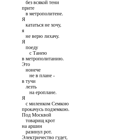
   без всякой тени

прите

   в метрополитене.

Я

   кататься не хочу,

я

   не верю лихачу.

Я

   поеду

      с Танею

в метрополитанию.

Это

   нонече

      не в плане -

в тучи

   лезть

      на ероплане.

Я

   с миленком Семкою

прокачусь подземкою.

Под Москвой

   товарищ крот

на аршин

   разинул рот.

Электричество гудет,
