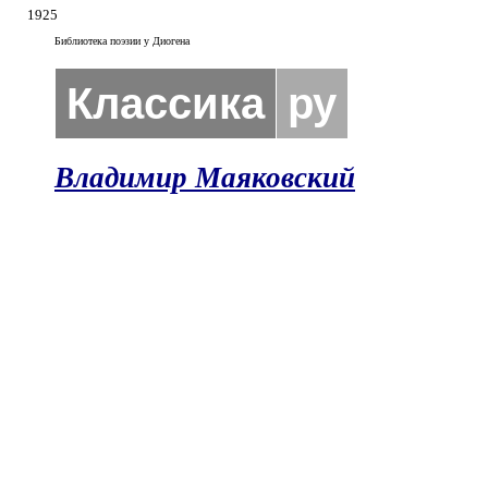
1925
Библиотека поэзии у Диогена
Классика
ру
Владимир Маяковский