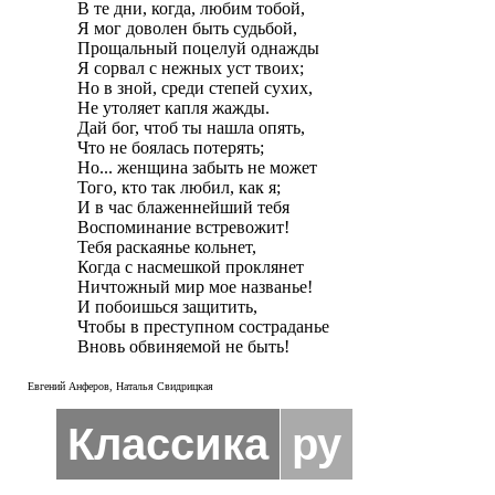
В те дни, когда, любим тобой, 

Я мог доволен быть судьбой, 

Прощальный поцелуй однажды 

Я сорвал с нежных уст твоих; 

Но в зной, среди степей сухих, 

Не утоляет капля жажды. 

Дай бог, чтоб ты нашла опять, 

Что не боялась потерять; 

Но... женщина забыть не может 

Того, кто так любил, как я; 

И в час блаженнейший тебя 

Воспоминание встревожит! 

Тебя раскаянье кольнет, 

Когда с насмешкой проклянет 

Ничтожный мир мое названье! 

И побоишься защитить, 

Чтобы в преступном состраданье 

Вновь обвиняемой не быть!
Евгений Анферов, Наталья Свидрицкая
Классика
ру