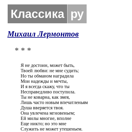
Классика
ру
Михаил Лермонтов
* * *
Я не достоин, может быть, 

Твоей любви: не мне судить; 

Но ты обманом наградила 

Мои надежды и мечты, 

И я всегда скажу, что ты 

Несправедливо поступила. 

Ты не коварна, как змея, 

Лишь часто новым впечатленьям 

Душа вверяется твоя. 

Она увлечена мгновеньем; 

Ей милы многие, вполне 

Еще никто; но это мне 

Служить не может утешеньем. 
