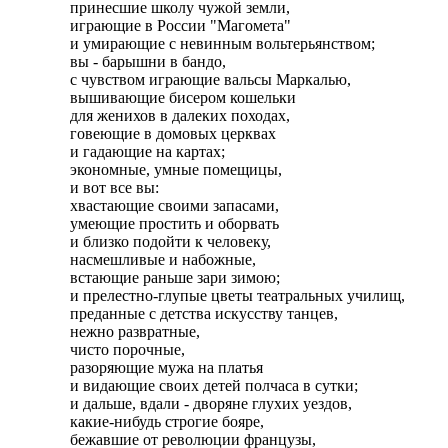
принесшие школу чужой земли,

играющие в России "Магомета"

и умирающие с невинным вольтерьянством;

вы - барышни в бандо,

с чувством играющие вальсы Маркалью,

вышивающие бисером кошельки

для женихов в далеких походах,

говеющие в домовых церквах

и гадающие на картах;

экономные, умные помещицы,

и вот все вы:

хвастающие своими запасами,

умеющие простить и оборвать

и близко подойти к человеку,

насмешливые и набожные,

встающие раньше зари зимою;

и прелестно-глупые цветы театральных училищ,

преданные с детства искусству танцев,

нежно развратные,

чисто порочные,

разоряющие мужа на платья

и видающие своих детей полчаса в сутки;

и дальше, вдали - дворяне глухих уездов,

какие-нибудь строгие бояре,

бежавшие от революции французы,
