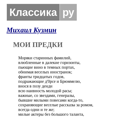
Классика
ру
Михаил Кузмин
МОИ ПРЕДКИ
Моряки старинных фамилий,

влюбленные в далекие горизонты,

пьющие вино в темных портах,

обнимая веселых иностранок;

франты тридцатых годов,

подражающие д'0рсе и Брюммелю,

внося в позу денди

всю наивность молодой расы;

важные, со звездами, генералы,

бывшие милыми повесами когда-то,

сохраняющие веселые рассказы за ромом,

всегда одни и те же;

милые актеры без большого таланта,
