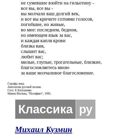
не сумевшие взойти на гильотину -

все вы, все вы -

вы молчали ваш долгий век,

и вот вы кричите сотнями голосов,

погибшие, но живые,

во мне: последнем, бедном,

но имеющем язык за вас,

и каждая капля крови

близка вам,

слышит вас,

любит вас;

милые, глупые, трогательные, близкие,

благословляетесь мною

за ваше молчаливое благословение.
Строфы века.
Антология русской поэзии.
Сост. Е.Евтушенко.
Минск-Москва, "Полифакт", 1995.
Классика
ру
Михаил Кузмин