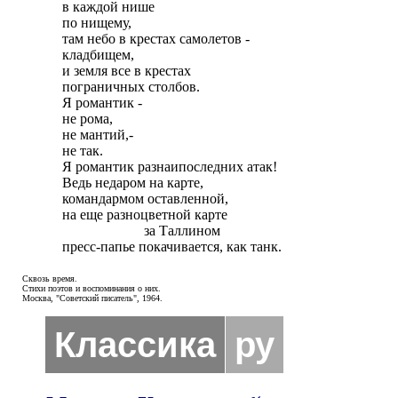
в каждой нише

по нищему,

там небо в крестах самолетов -

кладбищем,

и земля все в крестах

пограничных столбов.

Я романтик -

не рома,

не мантий,-

не так.

Я романтик разнаипоследних атак!

Ведь недаром на карте,

командармом оставленной,

на еще разноцветной карте

                       за Таллином

пресс-папье покачивается, как танк.
Сквозь время.
Стихи поэтов и воспоминания о них.
Москва, "Советский писатель", 1964.
Классика
ру