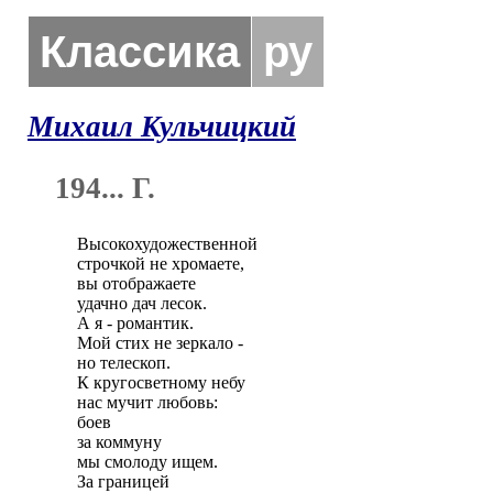
Классика
ру
Михаил Кульчицкий
194... Г.
Высокохудожественной 

строчкой не хромаете,

вы отображаете

удачно дач лесок.

А я - романтик.

Мой стих не зеркало -

но телескоп.

К кругосветному небу

нас мучит любовь:

боев

за коммуну

мы смолоду ищем.

За границей
