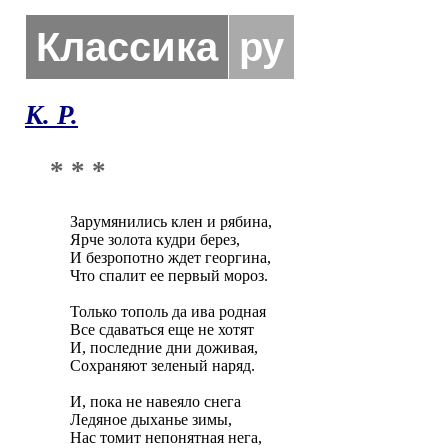
Классика
ру
К. Р.
* * *
Зарумянились клен и рябина,

Ярче золота кудри берез,

И безропотно ждет георгина,

Что спалит ее первый мороз.

Только тополь да ива родная

Все сдаваться еще не хотят

И, последние дни доживая,

Сохраняют зеленый наряд.

И, пока не навеяло снега

Ледяное дыханье зимы,

Нас томит непонятная нега,
