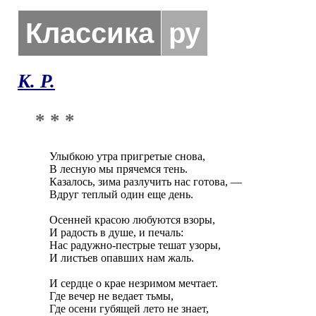
Классика
ру
К. Р.
* * *
Улыбкою утра пригретые снова,

В лесную мы прячемся тень.

Казалось, зима разлучить нас готова, —

Вдруг теплый один еще день.

Осенней красою любуются взоры,

И радость в душе, и печаль:

Нас радужно-пестрые тешат узоры,

И листьев опавших нам жаль.

И сердце о крае незримом мечтает.

Где вечер не ведает тьмы,

Где осени губящей лето не знает,
