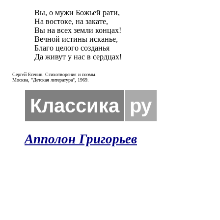
Вы, о мужи Божьей рати,  

На востоке, на закате,  

Вы на всех земли концах!  

Вечной истины исканье,  

Благо целого созданья 

Да живут у нас в сердцах! 
Сергей Есенин. Стихотворения и поэмы.
Москва, "Детская литература", 1969.
Классика
ру
Апполон Григорьев