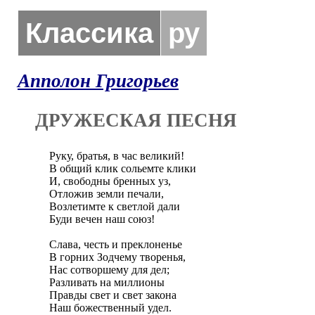
Классика
ру
Апполон Григорьев
ДРУЖЕСКАЯ ПЕСНЯ
Руку, братья, в час великий! 

В общий клик сольемте клики 

И, свободны бренных уз,  

Отложив земли печали,  

Возлетимте к светлой дали 

Буди вечен наш союз!  

Слава, честь и преклоненье 

В горних Зодчему творенья, 

Нас сотворшему для дел; 

Разливать на миллионы  

Правды свет и свет закона 

Наш божественный удел.  
