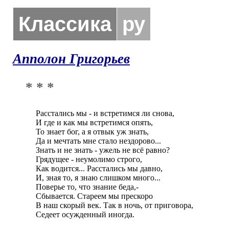
Классика
ру
Апполон Григорьев
* * *
Расстались мы - и встретимся ли снова, 

И где и как мы встретимся опять, 

То знает бог, а я отвык уж знать, 

Да и мечтать мне стало нездорово... 

Знать и не знать - ужель не всё равно?

Грядущее - неумолимо строго,

Как водится... Расстались мы давно,

И, зная то, я знаю слишком много...

Поверье то, что знание беда,-

Сбывается. Стареем мы прескоро

В наш скорый век. Так в ночь, от приговора,

Седеет осужденный иногда.