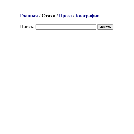
Главная
/
Стихи
/
Проза
/
Биографии
Поиск: