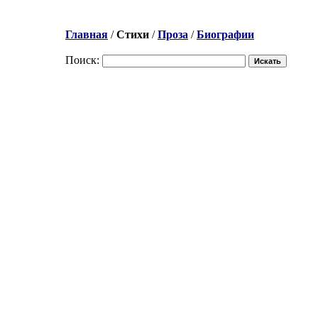
Главная
/
Стихи
/
Проза
/
Биографии
Поиск: