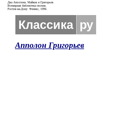
Два Аполлона. Майков и Григорьев.
Всемирная библиотека поэзии.
Ростов-на-Дону: Феникс, 1996.
Классика
ру
Апполон Григорьев