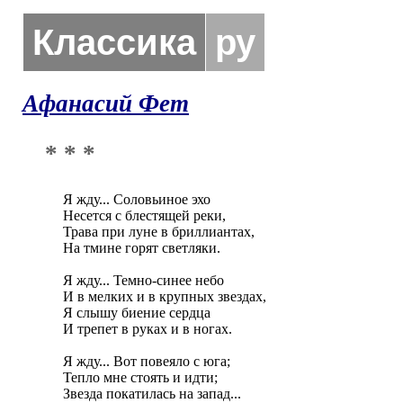
Классика
ру
Афанасий Фет
* * *
Я жду... Соловьиное эхо

Несется с блестящей реки,

Трава при луне в бриллиантах,

На тмине горят светляки.

Я жду... Темно-синее небо

И в мелких и в крупных звездах,

Я слышу биение сердца

И трепет в руках и в ногах.

Я жду... Вот повеяло с юга;

Тепло мне стоять и идти;

Звезда покатилась на запад...
