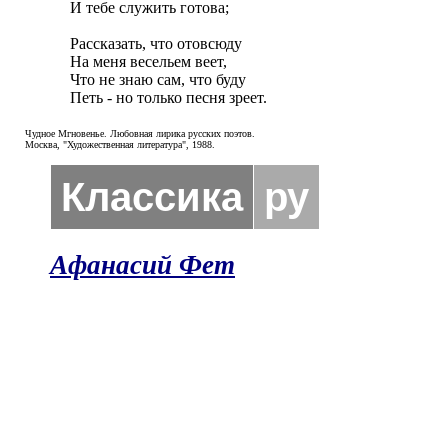
И тебе служить готова;

Рассказать, что отовсюду 

На меня весельем веет, 

Что не знаю сам, что буду 

Петь - но только песня зреет.
Чудное Мгновенье. Любовная лирика русских поэтов.
Москва, "Художественная литература", 1988.
Классика
ру
Афанасий Фет