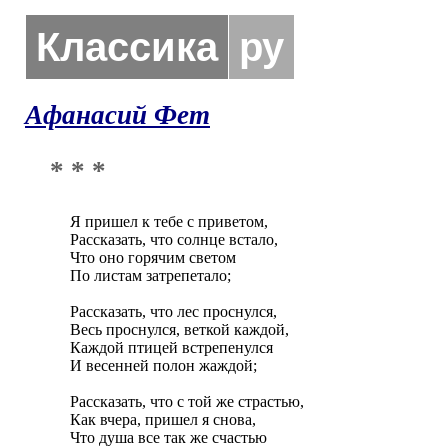
Классика
ру
Афанасий Фет
* * *
Я пришел к тебе с приветом, 

Рассказать, что солнце встало, 

Что оно горячим светом 

По листам затрепетало;

Рассказать, что лес проснулся, 

Весь проснулся, веткой каждой, 

Каждой птицей встрепенулся 

И весенней полон жаждой;

Рассказать, что с той же страстью, 

Как вчера, пришел я снова, 

Что душа все так же счастью 
