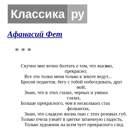
Классика
ру
Афанасий Фет
* * *
Скучно мне вечно болтать о том, что выс
о
ко,

                                     прекрасно;

   Все эти толки меня только к зевоте ведут...

Бросив педантов, бегу с тобой побеседовать, друг

                                               мой;

   Знаю, что в этих глазах, черных и умных

                                       глазах,

Больше прекрасного, чем в нескольких стах

                                       фолиантах,

   Знаю, что сладкую жизнь пью с этих розовых губ.

Только пчела узнаёт в цветке затаенную сладость,

   Только художник на всем чует прекрасного след.