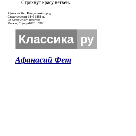
Стряхнут красу ветвей.
Афанасий Фет. Воздушный город.
Стихотворения 1840-1892 гг.
Из поэтического наследия.
Москва, "Центр-100", 1996.
Классика
ру
Афанасий Фет