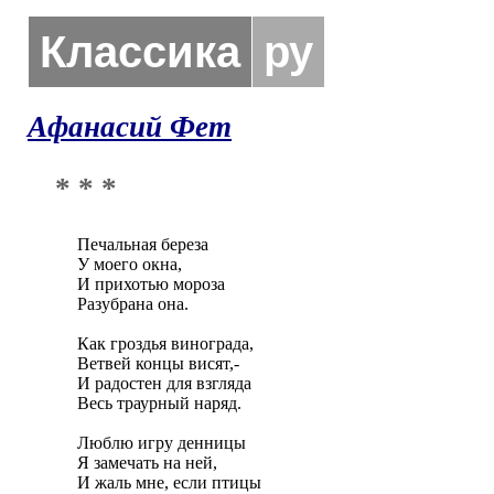
Классика
ру
Афанасий Фет
* * *
Печальная береза

У моего окна,

И прихотью мороза

Разубрана она.

Как гроздья винограда,

Ветвей концы висят,-

И радостен для взгляда

Весь траурный наряд.

Люблю игру денницы

Я замечать на ней,

И жаль мне, если птицы
