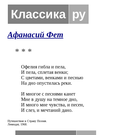
Классика
ру
Афанасий Фет
* * *
Офелия гибла и пела,

И пела, сплетая венки;

С цветами, венками и песнью

На дно опустилась реки.

И многое с песнями канет

Мне в душу на темное дно,

И много мне чувства, и песен,

И слез, и мечтаний дано.
Путешествие в Страну Поэзия.
Лениздат, 1968.