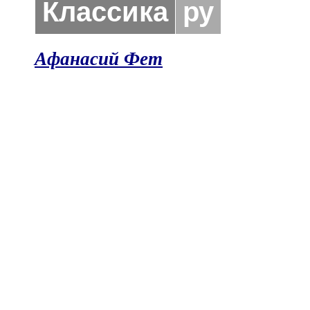
Классика
ру
Афанасий Фет