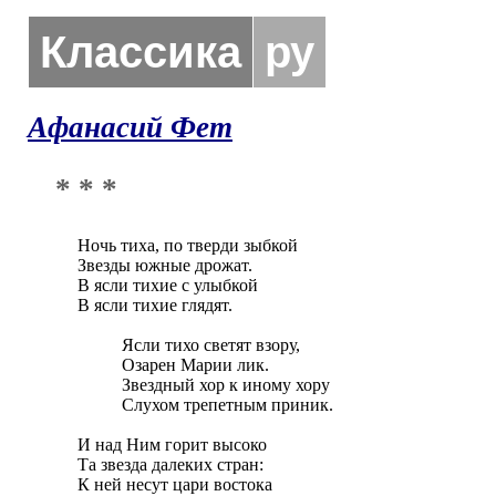
Классика
ру
Афанасий Фет
* * *
Ночь тиха, по тверди зыбкой

Звезды южные дрожат.

В ясли тихие с улыбкой

В ясли тихие глядят.

          Ясли тихо светят взору,

          Озарен Марии лик.

          Звездный хор к иному хору

          Слухом трепетным приник.

И над Ним горит высоко

Та звезда далеких стран:

К ней несут цари востока
