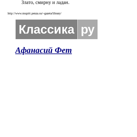
Злато, смирну и ладан.
http://www.mupitt.penza.su/~gazeta/library/
Классика
ру
Афанасий Фет