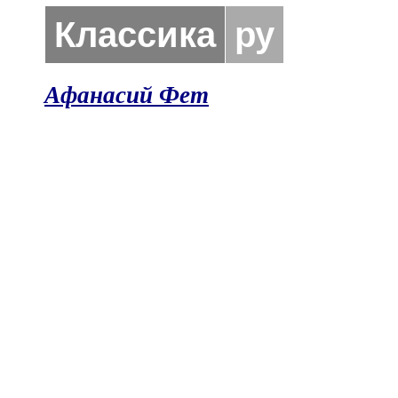
Классика
ру
Афанасий Фет