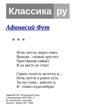
Классика
ру
Афанасий Фет
* * *
Ночь светла, мороз сияет,

Выходи - снежок хрустит;

Пристяжная озябает

И на месте не стоит.

Сядем, полость застегну я, -

Ночь светла и ровен путь.

Ты ни слова,- замолчу я,

И - пошел куда-нибудь!
Афанасий Фет. Воздушный город.
Стихотворения 1840-1892 гг.
Из поэтического наследия.
Москва, "Центр-100", 1996.