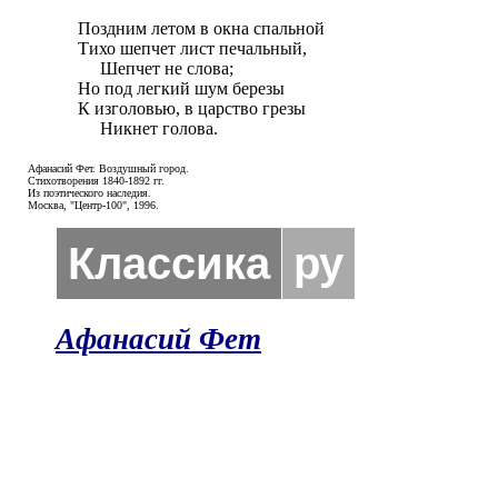
Поздним летом в окна спальной

Тихо шепчет лист печальный,

     Шепчет не слова;

Но под легкий шум березы

К изголовью, в царство грезы

     Никнет голова.
Афанасий Фет. Воздушный город.
Стихотворения 1840-1892 гг.
Из поэтического наследия.
Москва, "Центр-100", 1996.
Классика
ру
Афанасий Фет