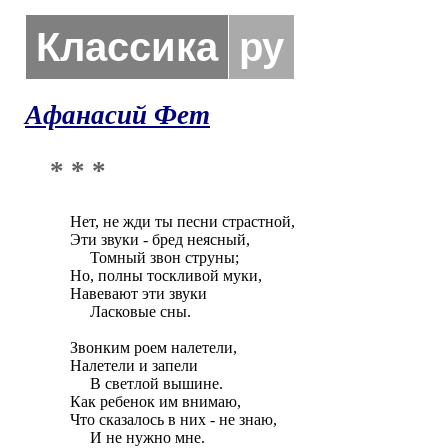
Классика
ру
Афанасий Фет
* * *
Нет, не жди ты песни страстной,

Эти звуки - бред неясный,

     Томный звон струны;

Но, полны тоскливой муки,

Навевают эти звуки

     Ласковые сны.

Звонким роем налетели,

Налетели и запели

     В светлой вышине.

Как ребенок им внимаю,

Что сказалось в них - не знаю,

     И не нужно мне.
